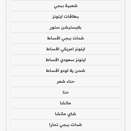
شعبية ببجي
بطاقات ايتونز
بلايستيشن ستور
شدات ببجي اقساط
ايتونز امريكي اقساط
ايتونز سعودي اقساط
شحن يلا لودو اقساط
حناء شعر
حنا
ماتشا
شاي ماتشا
شدات ببجي تمارا