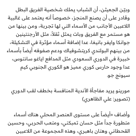
وبيّن الجعيثن، أن الشباب يملك شخصية الفريق البطل
وقادر على أن يصنع المنجز، خصوصاً أنه يعتمد على غالبية
اللاعبين الأجانب من الأسماء التي لها تجربة، ومن بينها من
هو مستمر مع الفريق وبات يمثل ثقلاً، مثل الأرجنتينين
جوانكا وايفر بانيغا، عدا إضافة أسماء مؤثرة في التشكيلة،
من بينهم البولندي كريتشوفياك ودعم صفوفه أيضاً بأسماء
خبيرة في الدوري السعودي مثل المدافع اياغو سانتوس،
عدا وجود حارس كوري مميز هو الكوري الجنوبي كيم
سيونج جو.
مورينو يريد مفاجأة الأندية المنافسة بخطف لقب الدوري
(تصوير: علي الظاهري)
وأضاف «أيضاً على مستوى العنصر المحلي هناك أسماء
متطورة جداً مثل حسان تمبكتي، ومتعب الحربي، وحسين
القحطاني وهتان باهبري، وهذه المجموعة من اللاعبين