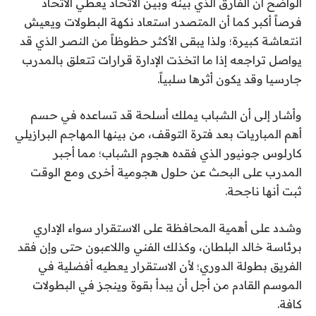
الواضح أن الفارق الذي بينه وبين الاتحاد يعطي الاتحاد
فرصاً أكبر كما أن المتصدر استعاد نكهة البطولات ويعيش
انتعاشة كبيرة؛ ولذا يبقى الأكثر حظوظاً من النصر الذي قد
يواصل تراجعه إذا ما اتخذت الإدارة قرارات تتعلق بالمدرب
جارسيا وقد يكون أثرها سلبياً.
وأشار إلى أن الشباب يملك أسلحة قد تساعده في حسم
أهم المباريات بعد فترة التوقف، من بينها المهاجم البرازيلي
كارلوس جونيور الذي فقده هجوم الشباب؛ مما أجبر
المدرب على البحث عن حلول هجومية أخرى ومع الوقت
ثبت أنها ناجحة.
وشدد على أهمية المحافظة على الاستقرار سواء الإداري
برئاسة خالد البلطان، وكذلك الفني واللاعبون حتى وإن فقد
الفريق بطولة الدوري؛ لأن الاستقرار يعطيه أفضلية في
الموسم القادم من أجل أن يبدأ بقوة وينجز في البطولات
كافة.