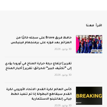
اقرأ معنا
حافظ فريق Brave على سجله خاليًا من
الهزائم بعد فوزه على برمنجهام فينيكس
30 يوليو، 2026
تقرير | ارتفاع درجة حرارة المناخ في أوروبا يؤدي
إلى “تكثيف كبير” للحرائق: تقرير | أخبار المناخ
30 يوليو، 2026
كأس العالم لكرة القدم: الاتحاد الأوروبي لكرة
القدم سيقاطع البطولة إذا تم تنفيذ خطط
جياني إنفانتينو الاستثمارية
30 يوليو، 2026