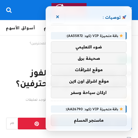
×
توصيات :
الرئيسية
لحظة بلحظة
أخبار العالم
أسواق الأسهم
باقة متميزة VIP (كود: AA35872):
الرئيسية
»
هل يستطيع الشباب الفوز بالدوري السعودي للمحترفين؟
ضوء التعليمي
صحيفة برق
رياضة
موقع اشراقات
هل يستطيع الشباب الفوز
موقع اشراق اون لاين
بالدوري السعودي للمحترفين؟
اركان سياحة وسفر
بواسطة
فريق التحرير
13 أبريل، 2023
لا توجد تعليقات
6 دقائق
باقة متميزة VIP (كود: AA26790):
ماسنجر المسلم