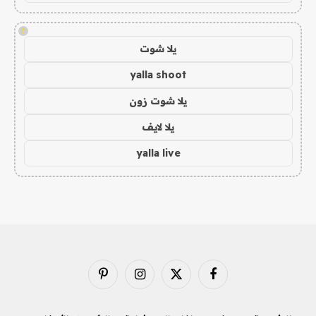
!
يلا شوت
yalla shoot
يلا شوت زون
يلا لايف
yalla live
فيسبوك
X
الانستغرام
بينتيريست
(Twitter)