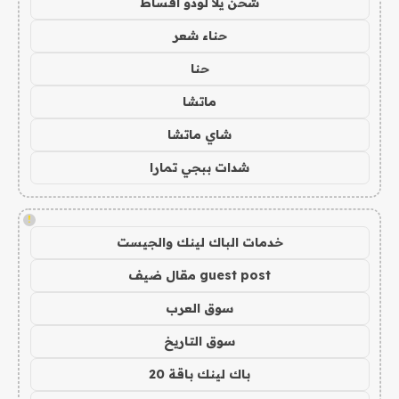
شحن يلا لودو اقساط
حناء شعر
حنا
ماتشا
شاي ماتشا
شدات ببجي تمارا
!
خدمات الباك لينك والجيست
guest post مقال ضيف
سوق العرب
سوق التاريخ
باك لينك باقة 20