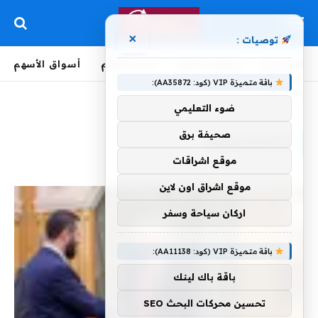
×
توصيات :
الرئيسية
لحظة بلحظة
أخبار العالم
أسواق الأسهم
باقة متميزة VIP (كود: AA35872):
الرئيسية
»
quotمجموعة
ضوء التعليمي
صحيفة برق
QUOTمجموعة
موقع اشراقات
موقع اشراق اون لاين
اركان سياحة وسفر
باقة متميزة VIP (كود: AA11138):
باقة باك لينك
تحسين محركات البحث SEO