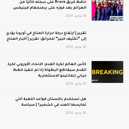
حافظ فريق Brave على سجله خاليًا من
الهزائم بعد فوزه على برمنجهام فينيكس
30 يوليو، 2026
تقرير | ارتفاع درجة حرارة المناخ في أوروبا يؤدي
إلى “تكثيف كبير” للحرائق: تقرير | أخبار المناخ
30 يوليو، 2026
كأس العالم لكرة القدم: الاتحاد الأوروبي لكرة
القدم سيقاطع البطولة إذا تم تنفيذ خطط
جياني إنفانتينو الاستثمارية
30 يوليو، 2026
هل تستخدم باكستان قواعد اللعبة التي
تمارسها الهند في كشمير؟ | سياسة
30 يوليو، 2026