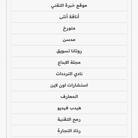
موقع خبرة التقني
أناقة أنثى
متورخ
مدسن
روتانا تسويق
مجلة الابداع
نادي الترددات
استشارات اون لاين
المعارف
هيدب فيديو
رمح التقنية
رذاذ التجارة