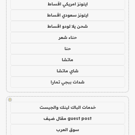
ايتونز امريكي اقساط
ايتونز سعودي اقساط
شحن يلا لودو اقساط
حناء شعر
حنا
ماتشا
شاي ماتشا
شدات ببجي تمارا
!
خدمات الباك لينك والجيست
guest post مقال ضيف
سوق العرب