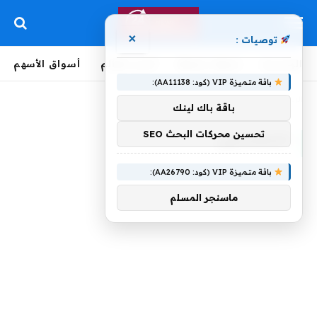
×
توصيات :
الرئيسية
لحظة بلحظة
أخبار العالم
أسواق الأسهم
باقة متميزة VIP (كود: AA11138):
الرئيسية
»
quotالتغير
باقة باك لينك
تحسين محركات البحث SEO
QUOTالتغير
باقة متميزة VIP (كود: AA26790):
ماسنجر المسلم