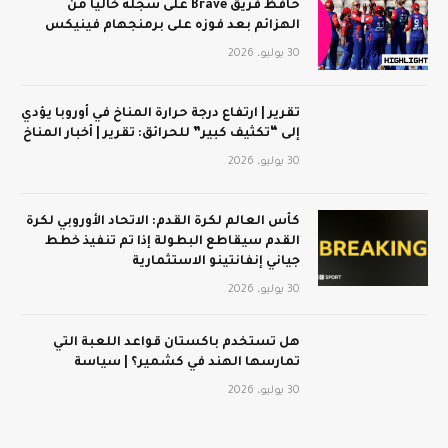
حافظ فريق Brave على سجله خاليًا من
الهزائم بعد فوزه على برمنجهام فينيكس
30 يوليو، 2026
تقرير | ارتفاع درجة حرارة المناخ في أوروبا يؤدي
إلى “تكثيف كبير” للحرائق: تقرير | أخبار المناخ
30 يوليو، 2026
كأس العالم لكرة القدم: الاتحاد الأوروبي لكرة
القدم سيقاطع البطولة إذا تم تنفيذ خطط
جياني إنفانتينو الاستثمارية
30 يوليو، 2026
هل تستخدم باكستان قواعد اللعبة التي
تمارسها الهند في كشمير؟ | سياسة
30 يوليو، 2026