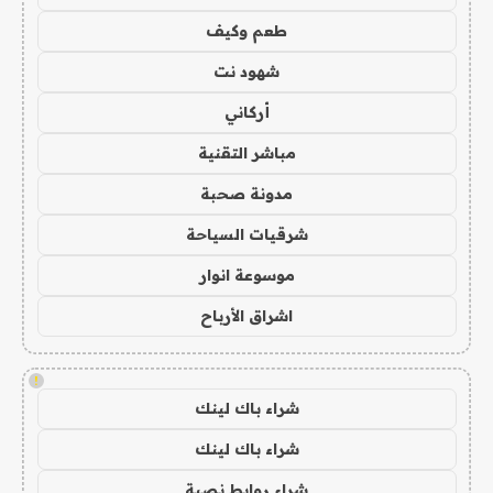
طعم وكيف
شهود نت
أركاني
مباشر التقنية
مدونة صحبة
شرقيات السياحة
موسوعة انوار
اشراق الأرباح
!
شراء باك لينك
شراء باك لينك
شراء روابط نصية