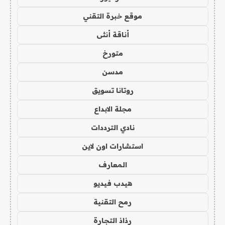
موقع خبرة التقني
أناقة أنثى
متورخ
مدسن
روتانا تسويق
مجلة الابداع
نادي الترددات
استشارات اون لاين
المعارف
هيدب فيديو
رمح التقنية
رذاذ التجارة