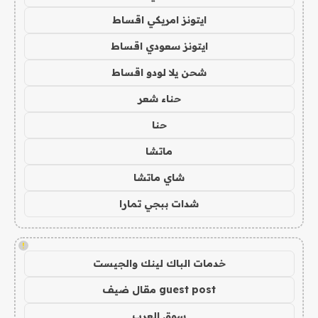
ايتونز امريكي اقساط
ايتونز سعودي اقساط
شحن يلا لودو اقساط
حناء شعر
حنا
ماتشا
شاي ماتشا
شدات ببجي تمارا
!
خدمات الباك لينك والجيست
guest post مقال ضيف
سوق العرب