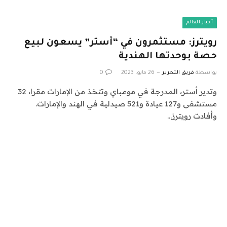
أخبار العالم
رويترز: مستثمرون في “أستر” يسعون لبيع
حصة بوحدتها الهندية
بواسطة
فريق التحرير
26 مايو، 2023
0
وتدير أستر، المدرجة في مومباي وتتخذ من الإمارات مقرا، 32
مستشفى و127 عيادة و521 صيدلية في الهند والإمارات.
وأفادت رويترز…