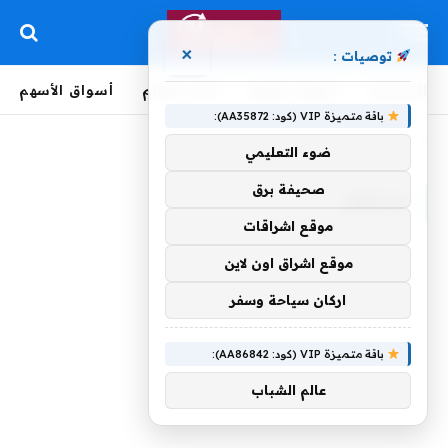
×
توصيات :
الرئيسية
لحظة بلحظة
أخبار العالم
أسواق الأسهم
باقة متميزة VIP (كود: AA35872):
الرئيسية
»
يسعون
ضوء التعليمي
صحيفة برق
يسعون
موقع اشراقات
موقع اشراق اون لاين
اركان سياحة وسفر
باقة متميزة VIP (كود: AA86842):
عالم الشباب