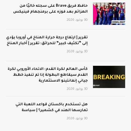
حافظ فريق Brave على سجله خاليًا من
الهزائم بعد فوزه على برمنجهام فينيكس
30 يوليو، 2026
تقرير | ارتفاع درجة حرارة المناخ في أوروبا يؤدي
إلى “تكثيف كبير” للحرائق: تقرير | أخبار المناخ
30 يوليو، 2026
كأس العالم لكرة القدم: الاتحاد الأوروبي لكرة
القدم سيقاطع البطولة إذا تم تنفيذ خطط
جياني إنفانتينو الاستثمارية
30 يوليو، 2026
هل تستخدم باكستان قواعد اللعبة التي
تمارسها الهند في كشمير؟ | سياسة
30 يوليو، 2026