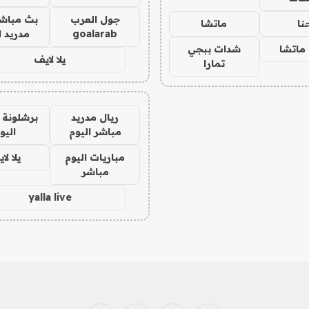
جول العرب
بث مباشر
نا
ماتشا
goalarab
مدريد ا
ماتشا
شدات ببجي
يلا لايف
تمارا
ريال مدريد
برشلونة 
مباشر اليوم
اليو
مباريات اليوم
يلا لا
مباشر
yalla live