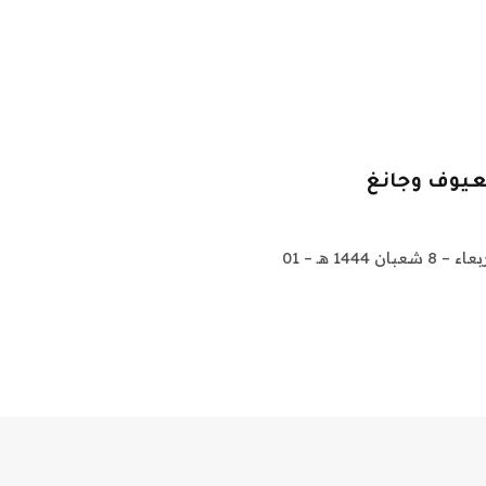
معيوف وجانغ
الهلال يصل الطائف… ودياز يريح سالم والمعيوف وجانغ الأربعاء – 8 شعبان 1444 هـ – 01