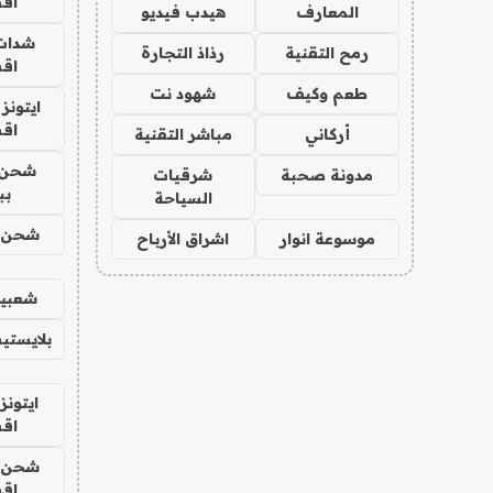
اق
المعارف
هيدب فيديو
شدات
رمح التقنية
رذاذ التجارة
اق
طعم وكيف
شهود نت
ايتونز
اق
أركاني
مباشر التقنية
شحن 
مدونة صحبة
شرقيات
بب
السياحة
شحن يل
موسوعة انوار
اشراق الأرباح
شعبية
بلايستي
ايتونز
اق
شحن يل
اق