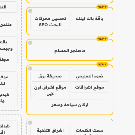
الت
!
باقة باك لينك
تحسين محركات
منتدى 
البحث SEO
باك 
!
وجيست
ماسنجر المسلم
مجلة 
!
ضوء التعليمي
صحيفة برق
موقع
للت
موقع اشراقات
موقع اشراق اون
لاين
هيدب
وتر
اركان سياحة وسفر
!
شدات
مسك الكلمات
اشراق التقنية
اق