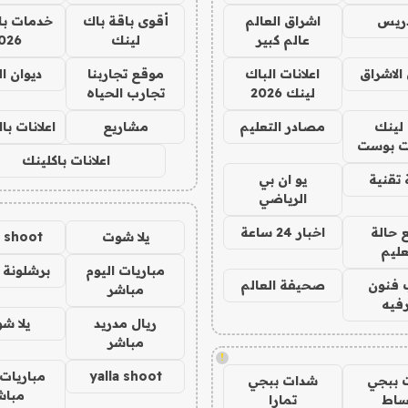
دريس
اشراق العالم
أقوى باقة باك
خدمات با
عالم كبير
لينك
026
الاشراق
اعلانات الباك
موقع تجاربنا
ديوان ا
لينك 2026
تجارب الحياه
لينك
مصادر التعليم
مشاريع
اعلانات ب
 بوست
اعلانات باكلينك
تقنية
يو ان بي
الرياضي
 حالة
اخبار 24 ساعة
يلا شوت
a shoot
عليم
مباريات اليوم
برشلونة 
 فنون
صحيفة العالم
مباشر
فيه
ريال مدريد
يلا ش
مباشر
!
yalla shoot
مباريات 
 ببجي
شدات ببجي
مباش
ساط
تمارا