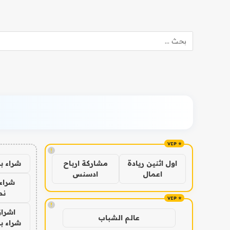
!
شراء ب
اول اثنين ريادة
مشاركة ارباح
اعمال
ادسنس
شراء 
نص
!
اشراق
عالم الشباب
شراء با