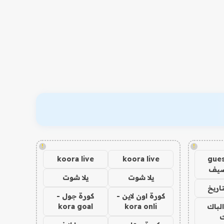
!
!
koora live
koora live
gues
ضيف
يلا شوت
يلا شوت
اريخ
كورة اون لاين -
كورة جول -
الباك
kora onli
kora goal
ك