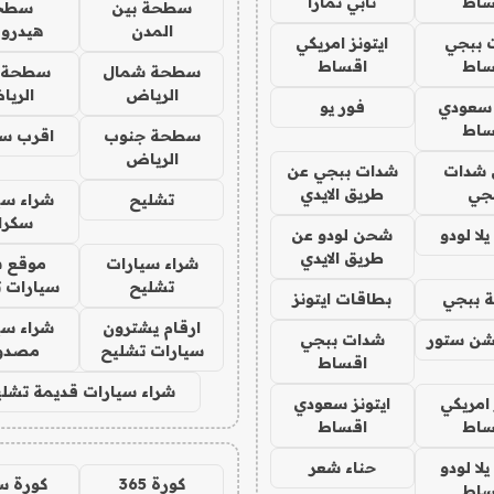
ساط
تابي تمارا
سطحة بين
سطح
المدن
هيدرو
 ببجي
ايتونز امريكي
ساط
اقساط
سطحة شمال
سطحة 
الرياض
الري
 سعودي
فور يو
ساط
سطحة جنوب
اقرب س
الرياض
شدات
شدات ببجي عن
جي
طريق الايدي
تشليح
شراء سي
سكرا
ا لودو
شحن لودو عن
طريق الايدي
شراء سيارات
موقع ش
تشليح
سيارات 
 ببجي
بطاقات ايتونز
ارقام يشترون
شراء سي
شن ستور
شدات ببجي
سيارات تشليح
مصدو
اقساط
شراء سيارات قديمة تشلي
 امريكي
ايتونز سعودي
ساط
اقساط
ا لودو
حناء شعر
كورة 365
كورة س
ساط