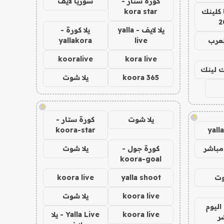
كورة ستار -
سوريا لايف
 كلينك
kora star
2
يلا لايف - yalla
يلا كورة -
لعرب
live
yallakora
kooralive
kora live
اك لينك
koora 365
يلا شوت
!
!
يلا شوت
كورة ستار -
koora-star
yall
مباشر
كورة جول -
يلا شوت
koora-goal
وت
yalla shoot
koora live
koora live
يلا شوت
اليوم
koora live
Yalla Live - يلا
ر