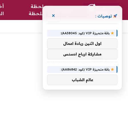
لحظة
أخ
الرئيسية
بلحظة
ال
×
توصيات :
باقة متميزة VIP (كود: AA38045):
الرئيسية
»
يريح
اول اثنين ريادة اعمال
مشاركة ارباح ادسنس
يريح
باقة متميزة VIP (كود: AA86842):
عالم الشباب