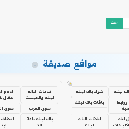
مواقع صديقة
+
!
اك لينك
شراء باك لينك
خدمات الباك
t post
لينك والجيست
مقال 
روابط
باقات باك لينك
ية
سوق العرب
سوق الت
 لنك،
اعلانات الباك
باك لينك باقة
اعلانات 
كلينكات
لينك
20
لين