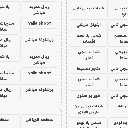
ريال مدريد
يلا ش
 ببجي
شدات ببجي تابي
مباشر
ارا
yalla shoot
مباريات 
جي تابي
ايتونز امريكي
مباش
 سعودي
شحن يلا لودو
برشلونة مباشر
ريال م
ساط
اقساط
مباش
 ببجي
شدات ببجي
ريال مدريد
يلا ش
ساط
تمارا
مباشر
جي تابي
متجر تقسيط
yalla shoot
مباريات 
 ببجي
شدات ببجي
مباش
ساط
تمارا
برشلونة مباشر
ريال م
جي تابي
فور يو ستور
مباش
4u
شدات ببجي عن
طريق الايدي
سطحة الرياض
سطح
ا لودو
شحن يلا لودو