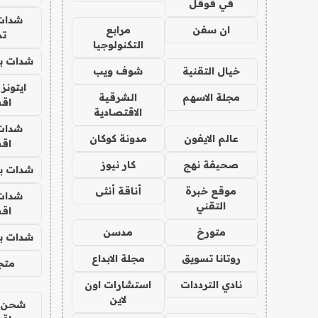
في قوقل
شدات
ان سفن
مرابع
تم
التكنولوجيا
شدات بب
خيال التقنية
شوف ويب
ايتونز
مجلة الاسهم
الشرقية
اق
الاقتصادية
شدات
عالم الايفون
مدونة كوكان
اق
صحيفة نهج
كار نيوز
شدات بب
موقع خبرة
أناقة أنثى
شدات
التقني
اق
متورخ
مدسن
شدات بب
روتانا تسويق
مجلة الابداع
متجر 
نادي الترددات
استشارات اون
لاين
شحن يل