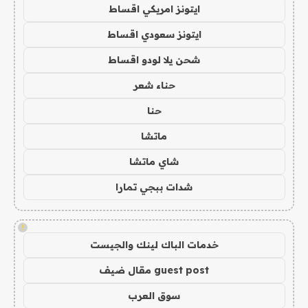
ايتونز امريكي اقساط
ايتونز سعودي اقساط
شحن يلا لودو اقساط
حناء شعر
حنا
ماتشا
شاي ماتشا
شدات ببجي تمارا
!
خدمات الباك لينك والجيست
guest post مقال ضيف
سوق العرب