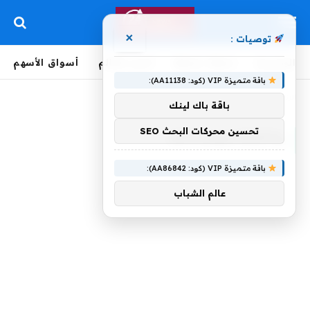
×
توصيات :
الرئيسية
لحظة بلحظة
أخبار العالم
أسواق الأسهم
باقة متميزة VIP (كود: AA11138):
الرئيسية
»
وquotالجوكرquot
باقة باك لينك
تحسين محركات البحث SEO
وQUOTالجوكرQUOT
باقة متميزة VIP (كود: AA86842):
عالم الشباب