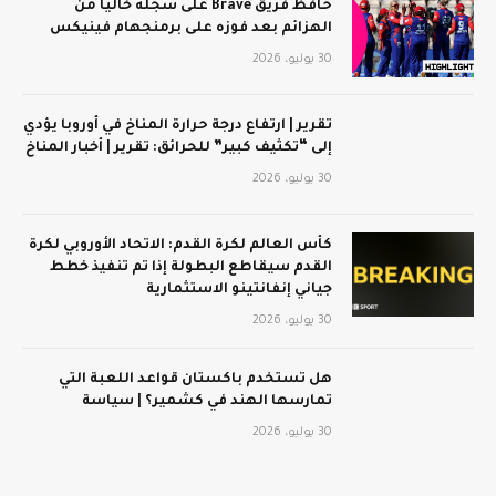
حافظ فريق Brave على سجله خاليًا من
الهزائم بعد فوزه على برمنجهام فينيكس
30 يوليو، 2026
تقرير | ارتفاع درجة حرارة المناخ في أوروبا يؤدي
إلى “تكثيف كبير” للحرائق: تقرير | أخبار المناخ
30 يوليو، 2026
كأس العالم لكرة القدم: الاتحاد الأوروبي لكرة
القدم سيقاطع البطولة إذا تم تنفيذ خطط
جياني إنفانتينو الاستثمارية
30 يوليو، 2026
هل تستخدم باكستان قواعد اللعبة التي
تمارسها الهند في كشمير؟ | سياسة
30 يوليو، 2026