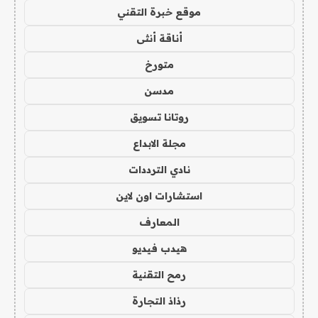
موقع خبرة التقني
أناقة أنثى
متورخ
مدسن
روتانا تسويق
مجلة الابداع
نادي الترددات
استشارات اون لاين
المعارف
هيدب فيديو
رمح التقنية
رذاذ التجارة