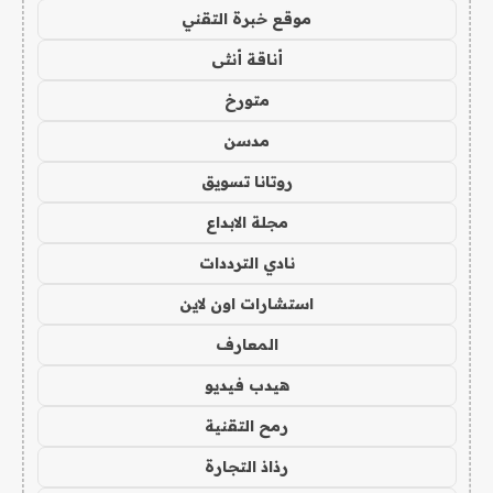
موقع خبرة التقني
أناقة أنثى
متورخ
مدسن
روتانا تسويق
مجلة الابداع
نادي الترددات
استشارات اون لاين
المعارف
هيدب فيديو
رمح التقنية
رذاذ التجارة