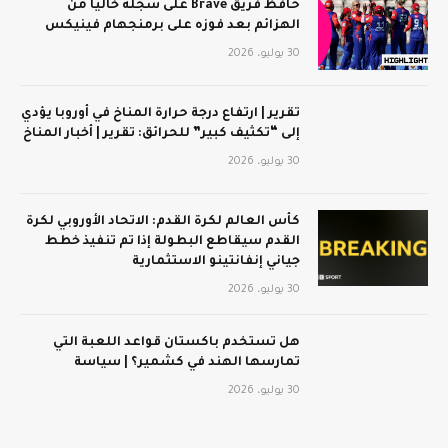
حافظ فريق Brave على سجله خاليًا من
الهزائم بعد فوزه على برمنجهام فينيكس
30 يوليو، 2026
تقرير | ارتفاع درجة حرارة المناخ في أوروبا يؤدي
إلى “تكثيف كبير” للحرائق: تقرير | أخبار المناخ
30 يوليو، 2026
كأس العالم لكرة القدم: الاتحاد الأوروبي لكرة
القدم سيقاطع البطولة إذا تم تنفيذ خطط
جياني إنفانتينو الاستثمارية
30 يوليو، 2026
هل تستخدم باكستان قواعد اللعبة التي
تمارسها الهند في كشمير؟ | سياسة
30 يوليو، 2026