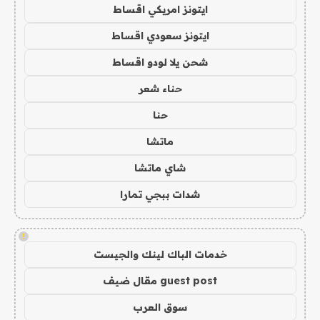
ايتونز امريكي اقساط
ايتونز سعودي اقساط
شحن يلا لودو اقساط
حناء شعر
حنا
ماتشا
شاي ماتشا
شدات ببجي تمارا
!
خدمات الباك لينك والجيست
guest post مقال ضيف
سوق العرب