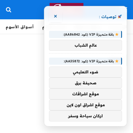
×
توصيات :
الرئيسية
لحظة بلحظة
أخبار العالم
أسواق الأسهم
باقة متميزة VIP (كود: AA86842):
الرئيسية
»
ومنك
عالم الشباب
ومنك
باقة متميزة VIP (كود: AA35872):
ضوء التعليمي
صحيفة برق
موقع اشراقات
موقع اشراق اون لاين
اركان سياحة وسفر