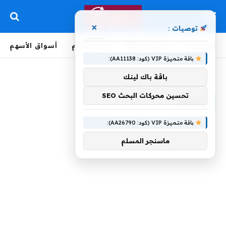
×
توصيات :
الرئيسية
لحظة بلحظة
أخبار العالم
أسواق الأسهم
باقة متميزة VIP (كود: AA11138):
الرئيسية
»
ومحيط
باقة باك لينك
تحسين محركات البحث SEO
ومحيط
باقة متميزة VIP (كود: AA26790):
ماسنجر المسلم