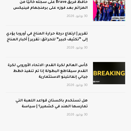
حافظ فريق Brave على سجله خاليًا من
الهزائم بعد فوزه على برمنجهام فينيكس
30 يوليو، 2026
تقرير | ارتفاع درجة حرارة المناخ في أوروبا يؤدي
إلى “تكثيف كبير” للحرائق: تقرير | أخبار المناخ
30 يوليو، 2026
كأس العالم لكرة القدم: الاتحاد الأوروبي لكرة
القدم سيقاطع البطولة إذا تم تنفيذ خطط
جياني إنفانتينو الاستثمارية
30 يوليو، 2026
هل تستخدم باكستان قواعد اللعبة التي
تمارسها الهند في كشمير؟ | سياسة
30 يوليو، 2026