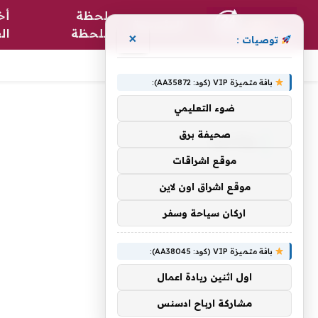
لحظة
أخ
الرئيسية
بلحظة
ال
×
توصيات :
باقة متميزة VIP (كود: AA35872):
الرئيسية
»
وخادعة.
ضوء التعليمي
صحيفة برق
وخادعة.
موقع اشراقات
موقع اشراق اون لاين
اركان سياحة وسفر
باقة متميزة VIP (كود: AA38045):
اول اثنين ريادة اعمال
مشاركة ارباح ادسنس