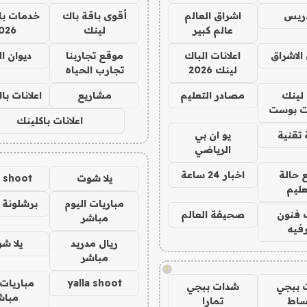
دريس
اشراق العالم
أقوى باقة باك
خدمات با
عالم كبير
لينك
026
الاشراق
اعلانات الباك
موقع تجاربنا
ديوان ا
لينك 2026
تجارب الحياه
لينك
مصادر التعليم
مشاريع
اعلانات ب
 بوست
اعلانات باكلينك
تقنية
يو ان بي
الرياضي
 حالة
اخبار 24 ساعة
يلا شوت
a shoot
عليم
مباريات اليوم
برشلونة 
 فنون
صحيفة العالم
مباشر
فيه
ريال مدريد
يلا ش
مباشر
!
yalla shoot
مباريات 
 ببجي
شدات ببجي
مباش
ساط
تمارا