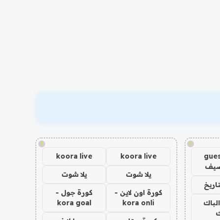
!
!
koora live
koora live
gues
ضيف
يلا شوت
يلا شوت
اريخ
كورة اون لاين -
كورة جول -
الباك
kora onli
kora goal
ك