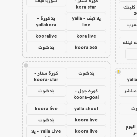
كورة ستار -
سوريا لايف
 كلينك
kora star
2
يلا لايف - yalla
يلا كورة -
لعرب
live
yallakora
kooralive
kora live
اك لينك
koora 365
يلا شوت
!
!
يلا شوت
كورة ستار -
koora-star
yall
مباشر
كورة جول -
يلا شوت
koora-goal
وت
yalla shoot
koora live
koora live
يلا شوت
اليوم
koora live
Yalla Live - يلا
ر