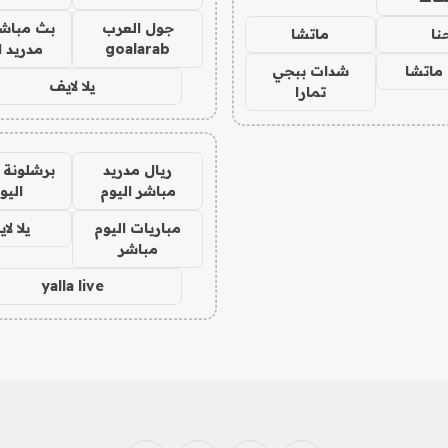
جول العرب
بث مباشر
نا
ماتشا
goalarab
مدريد ا
ماتشا
شدات ببجي
يلا لايف
تمارا
ريال مدريد
برشلونة 
مباشر اليوم
اليو
مباريات اليوم
يلا لا
مباشر
yalla live