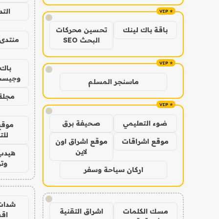
الت
!
باقة باك لينك
تحسين محركات
منتدى 
البحث SEO
باك 
!
وجيست
ماسنجر المسلم
مجلة 
!
ضوء التعليمي
صحيفة برق
موقع
للت
موقع اشراقات
موقع اشراق اون
لاين
هيدب
وتر
اركان سياحة وسفر
!
شدات
مسك الكلمات
اشراق التقنية
اق