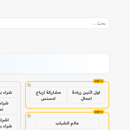
!
شراء ب
اول اثنين ريادة
مشاركة ارباح
اعمال
ادسنس
شراء 
نص
!
اشراق
عالم الشباب
شراء با