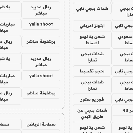
ريال مدريد
يلا ش
 ببجي
شدات ببجي تابي
مباشر
ارا
yalla shoot
مباريات 
جي تابي
ايتونز امريكي
مباش
 سعودي
شحن يلا لودو
برشلونة مباشر
ريال م
ساط
اقساط
مباش
 ببجي
شدات ببجي
ريال مدريد
يلا ش
ساط
تمارا
مباشر
جي تابي
متجر تقسيط
yalla shoot
مباريات 
 ببجي
شدات ببجي
مباش
ساط
تمارا
برشلونة مباشر
ريال م
جي تابي
فور يو ستور
مباش
4u
شدات ببجي عن
طريق الايدي
سطحة الرياض
سطح
ا لودو
شحن يلا لودو