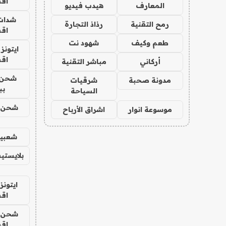
اق
المعارف
هيدب فيديو
شدات
رمح التقنية
رذاذ التجارة
اق
طعم وكيف
شهود نت
ايتونز
اق
أركاني
مباشر التقنية
شحن 
مدونة صحبة
شرقيات
بب
السياحة
شحن يل
موسوعة انوار
اشراق الأرباح
شعبية
بلايستي
ايتونز
اق
شحن يل
اق