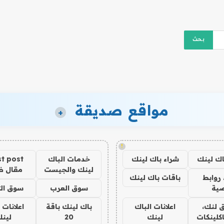
مواقع صديقة
+
!
اك لينك
شراء باك لينك
خدمات الباك
t post
لينك والجيست
مقال 
روابط
باقات باك لينك
ية
سوق العرب
سوق الت
 لنك،
اعلانات الباك
باك لينك باقة
اعلانات 
كلينكات
لينك
20
لين