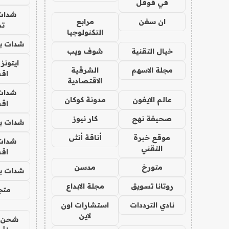
في قوقل
شدات
ان سفن
مرابع
تم
التكنولوجيا
شدات بب
خيال التقنية
شوف ويب
ايتونز
مجلة الاسهم
الشرقية
اق
الاقتصادية
شدات
عالم الايفون
مدونة كوكان
اق
صحيفة نهج
كار نيوز
شدات بب
موقع خبرة
أناقة أنثى
شدات
التقني
اق
متورخ
مدسن
شدات بب
روتانا تسويق
مجلة الابداع
متجر 
نادي الترددات
استشارات اون
لاين
شحن يل