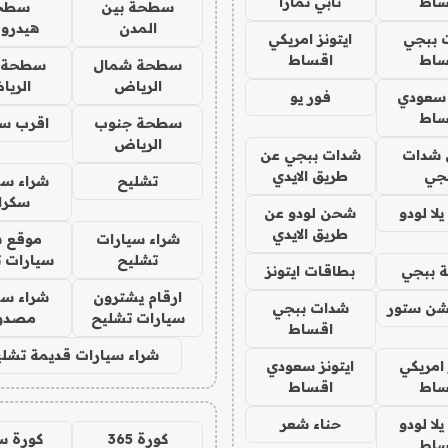
ساط
تابي تمارا
سطحة بين
سطح
المدن
هيدرو
 ببجي
ايتونز امريكي
ساط
اقساط
سطحة شمال
سطحة 
الرياض
الري
 سعودي
فور يو
ساط
سطحة جنوب
اقرب س
الرياض
شدات
شدات ببجي عن
جي
طريق الايدي
تشليح
شراء سي
سكرا
ا لودو
شحن لودو عن
طريق الايدي
شراء سيارات
موقع ش
تشليح
سيارات 
 ببجي
بطاقات ايتونز
ارقام يشترون
شراء سي
شن ستور
شدات ببجي
سيارات تشليح
مصدو
اقساط
شراء سيارات قديمة تشلي
 امريكي
ايتونز سعودي
ساط
اقساط
ا لودو
حناء شعر
كورة 365
كورة س
ساط