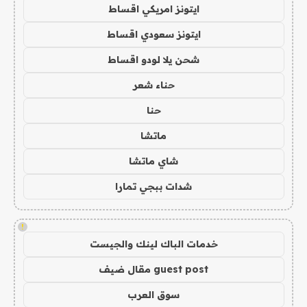
ايتونز امريكي اقساط
ايتونز سعودي اقساط
شحن يلا لودو اقساط
حناء شعر
حنا
ماتشا
شاي ماتشا
شدات ببجي تمارا
!
خدمات الباك لينك والجيست
guest post مقال ضيف
سوق العرب