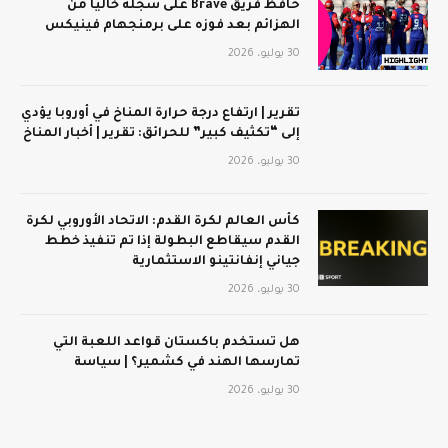
حافظ فريق Brave على سجله خاليًا من
الهزائم بعد فوزه على برمنجهام فينيكس
30 يوليو، 2026
تقرير | ارتفاع درجة حرارة المناخ في أوروبا يؤدي
إلى “تكثيف كبير” للحرائق: تقرير | أخبار المناخ
30 يوليو، 2026
كأس العالم لكرة القدم: الاتحاد الأوروبي لكرة
القدم سيقاطع البطولة إذا تم تنفيذ خطط
جياني إنفانتينو الاستثمارية
30 يوليو، 2026
هل تستخدم باكستان قواعد اللعبة التي
تمارسها الهند في كشمير؟ | سياسة
30 يوليو، 2026