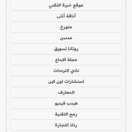
موقع خبرة التقني
أناقة أنثى
متورخ
مدسن
روتانا تسويق
مجلة الابداع
نادي الترددات
استشارات اون لاين
المعارف
هيدب فيديو
رمح التقنية
رذاذ التجارة