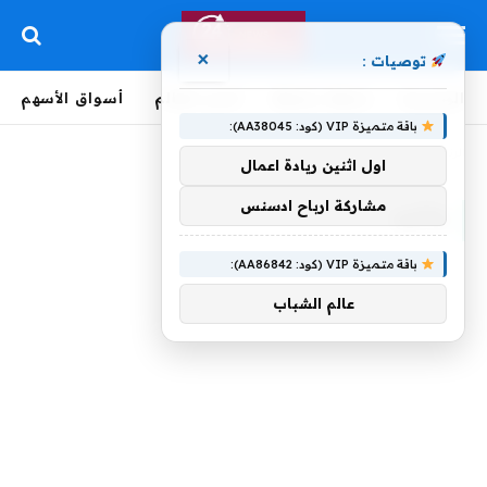
×
توصيات :
الرئيسية
لحظة بلحظة
أخبار العالم
أسواق الأسهم
باقة متميزة VIP (كود: AA38045):
الرئيسية
»
وتأييد
اول اثنين ريادة اعمال
مشاركة ارباح ادسنس
وتأييد
باقة متميزة VIP (كود: AA86842):
عالم الشباب