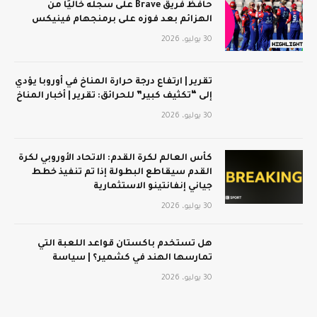
حافظ فريق Brave على سجله خاليًا من
الهزائم بعد فوزه على برمنجهام فينيكس
30 يوليو، 2026
تقرير | ارتفاع درجة حرارة المناخ في أوروبا يؤدي
إلى “تكثيف كبير” للحرائق: تقرير | أخبار المناخ
30 يوليو، 2026
كأس العالم لكرة القدم: الاتحاد الأوروبي لكرة
القدم سيقاطع البطولة إذا تم تنفيذ خطط
جياني إنفانتينو الاستثمارية
30 يوليو، 2026
هل تستخدم باكستان قواعد اللعبة التي
تمارسها الهند في كشمير؟ | سياسة
30 يوليو، 2026