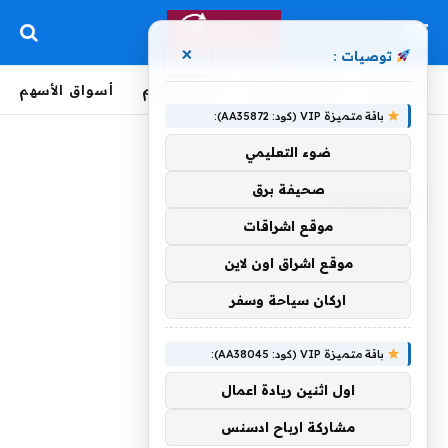
×
توصيات :
الرئيسية
لحظة بلحظة
أخبار العالم
أسواق الأسهم
باقة متميزة VIP (كود: AA35872):
الرئيسية
»
واستدعاء
ضوء التعليمي
صحيفة برق
واستدعاء
موقع اشراقات
موقع اشراق اون لاين
اركان سياحة وسفر
باقة متميزة VIP (كود: AA38045):
اول اثنين ريادة اعمال
مشاركة ارباح ادسنس