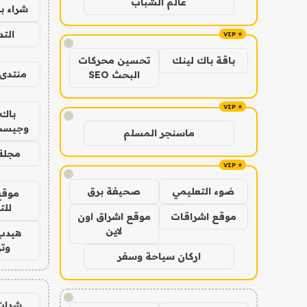
عالم الشباب
شراء با
الت
!
باقة باك لينك
تحسين محركات
منتدى 
البحث SEO
باك 
!
وجيست
ماسنجر المسلم
مجلة 
!
ضوء التعليمي
صحيفة برق
موقع
للت
موقع اشراقات
موقع اشراق اون
لاين
هيدب
وتر
اركان سياحة وسفر
!
شدات