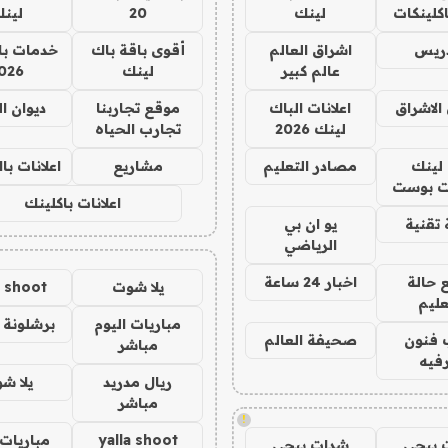
كلينكات
لينك
20
لين
دريس
اشراق العالم
أقوى باقة باك
خدمات با
عالم كبير
لينك
026
الاشراق
اعلانات الباك
موقع تجاربنا
ديوان ا
لينك 2026
تجارب الحياه
لينك
مصادر التعليم
مشاريع
اعلانات ب
 بوست
اعلانات باكلينك
تقنية
يو ان بي
الرياضي
 حالة
اخبار 24 ساعة
يلا شوت
a shoot
عليم
مباريات اليوم
برشلونة 
 فنون
صحيفة العالم
مباشر
فيه
ريال مدريد
يلا ش
مباشر
!
yalla shoot
مباريات 
 ببجي
شدات ببجي