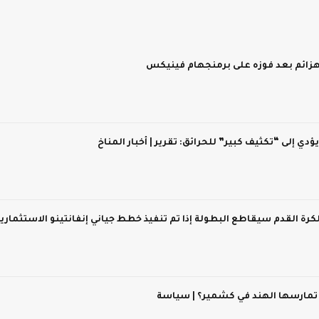
 يؤدي إلى “تكثيف كبير” للحرائق: تقرير | أخبار المناخ
 لكرة القدم سيقاطع البطولة إذا تم تنفيذ خطط جياني إنفانتينو الاستثماري
 تمارسها الهند في كشمير؟ | سياسة