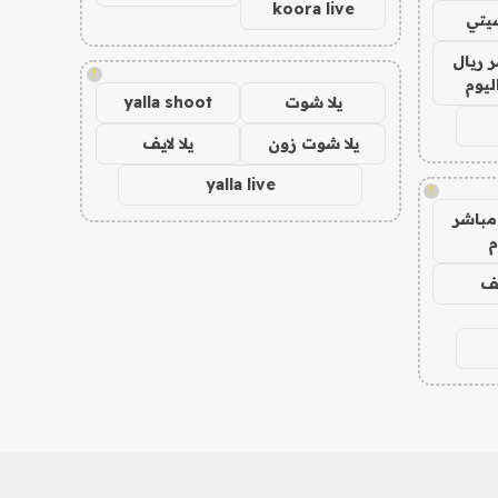
koora live
يتي
 ريال
!
ليوم
يلا شوت
yalla shoot
يلا شوت زون
يلا لايف
yalla live
!
مباشر
م
يف