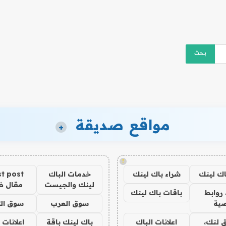
مواقع صديقة
+
!
اك لينك
شراء باك لينك
خدمات الباك
t post
لينك والجيست
مقال 
روابط
باقات باك لينك
ية
سوق العرب
سوق الت
 لنك،
اعلانات الباك
باك لينك باقة
اعلانات 