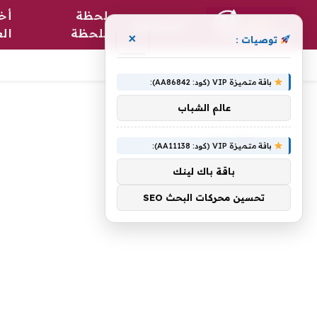
لحظة
أخب
الرئيسية
بلحظة
الع
×
توصيات :
باقة متميزة VIP (كود: AA86842):
الرئيسية
»
وأوستن
عالم الشباب
وأوستن
باقة متميزة VIP (كود: AA11138):
باقة باك لينك
تحسين محركات البحث SEO