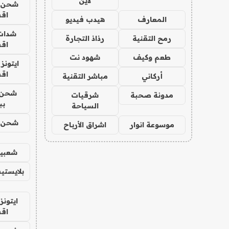
لاين
شحن يل
اق
المعارف
هيدب فيديو
شدات
رمح التقنية
رذاذ التجارة
اق
طعم وكيف
شهود نت
ايتونز
اق
أركاني
مباشر التقنية
شحن 
مدونة صحبة
شرقيات
بب
السياحة
شحن يل
موسوعة انوار
اشراق الأرباح
شعبية
بلايستي
ايتونز
اق