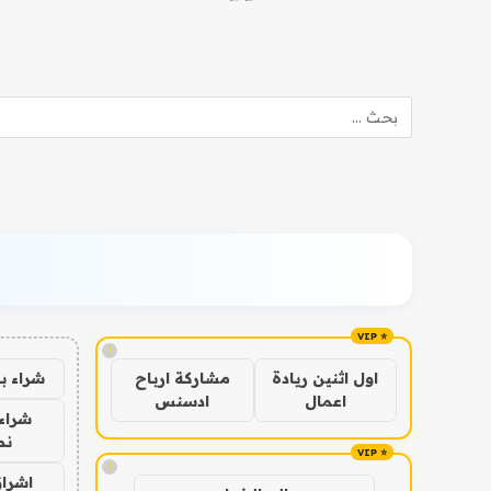
!
شراء ب
اول اثنين ريادة
مشاركة ارباح
اعمال
ادسنس
شراء 
نص
!
اشراق