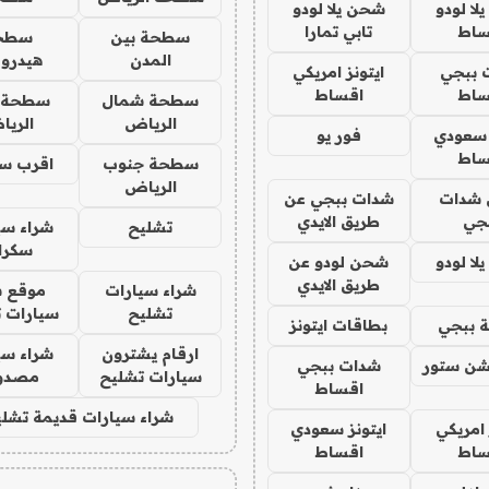
ا لودو
شحن يلا لودو
ساط
تابي تمارا
سطحة بين
سطح
المدن
هيدرو
 ببجي
ايتونز امريكي
ساط
اقساط
سطحة شمال
سطحة 
الرياض
الري
 سعودي
فور يو
ساط
سطحة جنوب
اقرب س
الرياض
شدات
شدات ببجي عن
جي
طريق الايدي
تشليح
شراء سي
سكرا
ا لودو
شحن لودو عن
طريق الايدي
شراء سيارات
موقع ش
تشليح
سيارات 
 ببجي
بطاقات ايتونز
ارقام يشترون
شراء سي
شن ستور
شدات ببجي
سيارات تشليح
مصدو
اقساط
شراء سيارات قديمة تشلي
 امريكي
ايتونز سعودي
ساط
اقساط