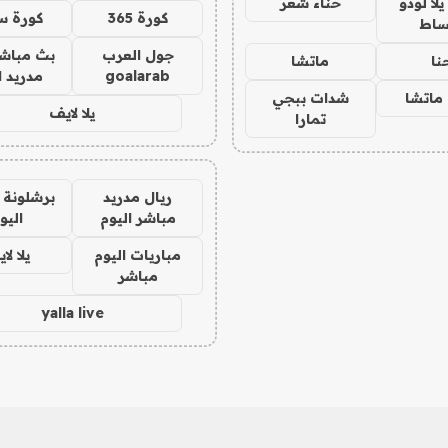
ا لودو
حناء شعر
كورة 365
كورة س
ساط
جول العرب
بث مباشر
نا
ماتشا
goalarab
مدريد ا
ماتشا
شدات ببجي
يلا لايف
تمارا
ريال مدريد
برشلونة 
مباشر اليوم
اليو
مباريات اليوم
يلا لا
مباشر
yalla live