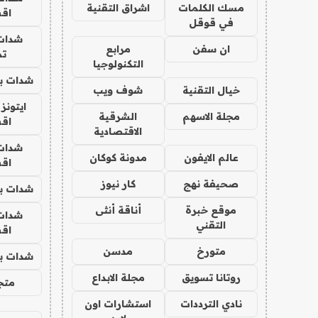
مسك الكلمات
اشراق التقنية
اق
في قوقل
شدات
ان سفن
مرابع
تم
التكنولوجيا
شدات بب
خيال التقنية
شوف ويب
ايتونز
مجلة الاسهم
الشرقية
اق
الاقتصادية
شدات
عالم الايفون
مدونة كوكان
اق
صحيفة نهج
كار نيوز
شدات بب
موقع خبرة
أناقة أنثى
شدات
التقني
اق
متورخ
مدسن
شدات بب
روتانا تسويق
مجلة الابداع
متجر 
نادي الترددات
استشارات اون