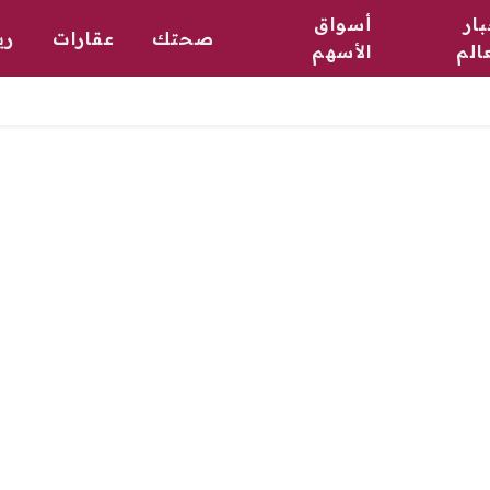
ار
أسواق
صحتك
عقارات
ري
الم
الأسهم