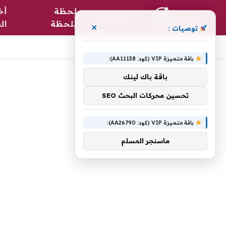
لحظة
أخ
الرئيسية
بلحظة
ال
×
توصيات :
باقة متميزة VIP (كود: AA11138):
الرئيسية
»
نوعها.
باقة باك لينك
تحسين محركات البحث SEO
نوعها.
باقة متميزة VIP (كود: AA26790):
ماسنجر المسلم