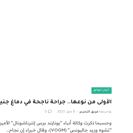
أخبار العالم
الأولى من نوعها.. جراحة ناجحة في دماغ جني
بواسطة
فريق التحرير
8 مايو، 2023
0
وحسبما ذكرت وكالة أنباء “يونايتد برس إنترناشونال” الأمي
“تشوه وريد جاليونس” (VOGM)، وقال خبراء إن نجاح…