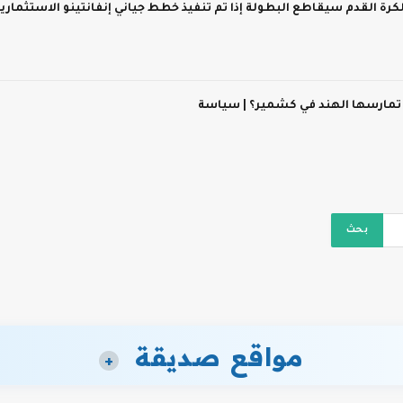
 لكرة القدم سيقاطع البطولة إذا تم تنفيذ خطط جياني إنفانتينو الاستثماري
 تمارسها الهند في كشمير؟ | سياسة
مواقع صديقة
+