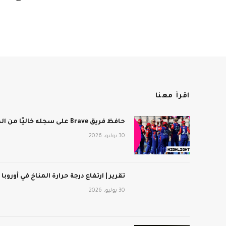
اقرأ معنا
حافظ فريق Brave على سجله خاليًا من الهزائم بعد فوزه على برمنجهام فينيكس
30 يوليو، 2026
تقرير | ارتفاع درجة حرارة المناخ في أوروبا
30 يوليو، 2026