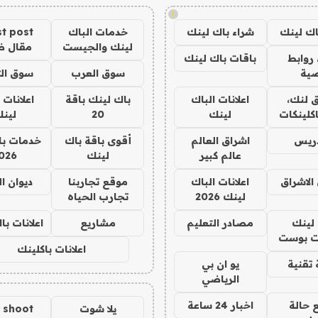
!
اك لينك
شراء باك لينك
خدمات الباك
t post
لينك والجيست
مقال 
روابط
باقات باك لينك
ية
سوق العرب
سوق الت
 لنك،
اعلانات الباك
باك لينك باقة
اعلانات 
كلينكات
لينك
20
لين
دريس
اشراق العالم
أقوى باقة باك
خدمات با
عالم كبير
لينك
026
الاشراق
اعلانات الباك
موقع تجاربنا
ديوان ا
لينك 2026
تجارب الحياه
لينك
مصادر التعليم
مشاريع
اعلانات ب
 بوست
اعلانات باكلينك
تقنية
يو ان بي
الرياضي
 حالة
اخبار 24 ساعة
يلا شوت
a shoot