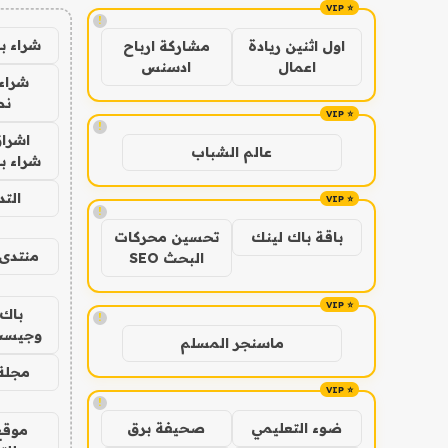
!
شراء ب
اول اثنين ريادة
مشاركة ارباح
اعمال
ادسنس
شراء 
نص
!
اشراق
عالم الشباب
شراء با
الت
!
باقة باك لينك
تحسين محركات
منتدى 
البحث SEO
باك 
!
وجيست
ماسنجر المسلم
مجلة 
!
ضوء التعليمي
صحيفة برق
موقع