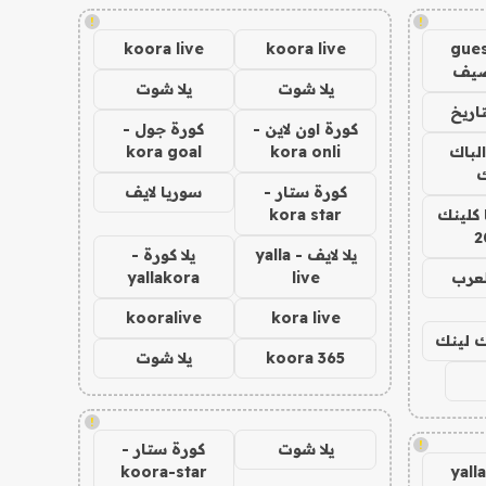
!
!
koora live
koora live
gues
ضيف
يلا شوت
يلا شوت
اريخ
كورة اون لاين -
كورة جول -
الباك
kora onli
kora goal
ك
كورة ستار -
سوريا لايف
 كلينك
kora star
2
يلا لايف - yalla
يلا كورة -
لعرب
live
yallakora
kooralive
kora live
اك لينك
koora 365
يلا شوت
!
!
يلا شوت
كورة ستار -
koora-star
yall