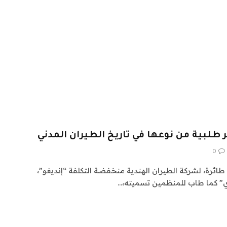
طلبية من نوعها في تاريخ الطيران المدني
0
دشنت الطلبية، التي تشمل 500 طائرة، لشركة الطيران الهندية منخفضة التكلفة “إنديغو”،
ي” كما طاب للمنظمين تسميته،…