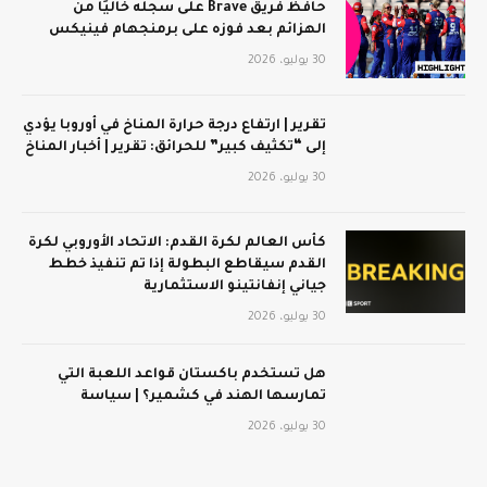
حافظ فريق Brave على سجله خاليًا من
الهزائم بعد فوزه على برمنجهام فينيكس
30 يوليو، 2026
تقرير | ارتفاع درجة حرارة المناخ في أوروبا يؤدي
إلى “تكثيف كبير” للحرائق: تقرير | أخبار المناخ
30 يوليو، 2026
كأس العالم لكرة القدم: الاتحاد الأوروبي لكرة
القدم سيقاطع البطولة إذا تم تنفيذ خطط
جياني إنفانتينو الاستثمارية
30 يوليو، 2026
هل تستخدم باكستان قواعد اللعبة التي
تمارسها الهند في كشمير؟ | سياسة
30 يوليو، 2026