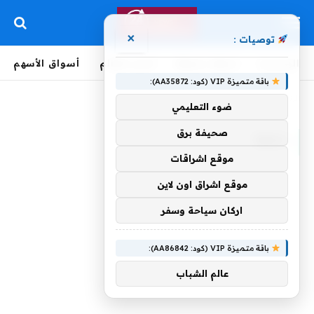
×
توصيات :
الرئيسية
لحظة بلحظة
أخبار العالم
أسواق الأسهم
باقة متميزة VIP (كود: AA35872):
الرئيسية
»
نافقة
ضوء التعليمي
صحيفة برق
نافقة
موقع اشراقات
موقع اشراق اون لاين
اركان سياحة وسفر
باقة متميزة VIP (كود: AA86842):
عالم الشباب