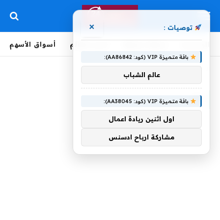
×
توصيات :
الرئيسية
لحظة بلحظة
أخبار العالم
أسواق الأسهم
باقة متميزة VIP (كود: AA86842):
الرئيسية
»
ناد
عالم الشباب
ناد
باقة متميزة VIP (كود: AA38045):
اول اثنين ريادة اعمال
مشاركة ارباح ادسنس