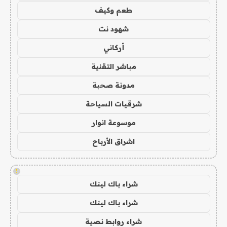
طعم وكيف
شهود نت
أركاني
مباشر التقنية
مدونة صحبة
شرقيات السياحة
موسوعة انوار
اشراق الأرباح
!
شراء باك لينك
شراء باك لينك
شراء روابط نصية