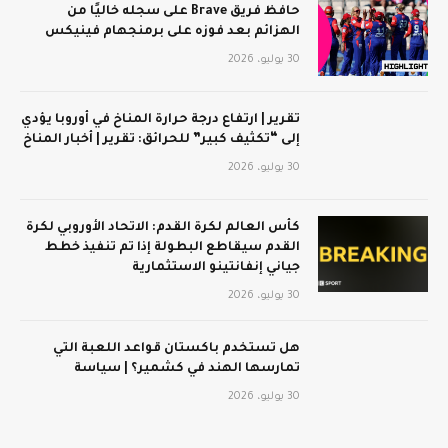
حافظ فريق Brave على سجله خاليًا من
الهزائم بعد فوزه على برمنجهام فينيكس
30 يوليو، 2026
تقرير | ارتفاع درجة حرارة المناخ في أوروبا يؤدي
إلى “تكثيف كبير” للحرائق: تقرير | أخبار المناخ
30 يوليو، 2026
كأس العالم لكرة القدم: الاتحاد الأوروبي لكرة
القدم سيقاطع البطولة إذا تم تنفيذ خطط
جياني إنفانتينو الاستثمارية
30 يوليو، 2026
هل تستخدم باكستان قواعد اللعبة التي
تمارسها الهند في كشمير؟ | سياسة
30 يوليو، 2026