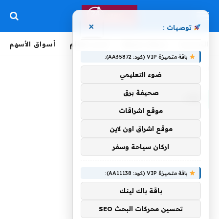
×
توصيات :
الرئيسية
لحظة بلحظة
أخبار العالم
أسواق الأسهم
باقة متميزة VIP (كود: AA35872):
الرئيسية
»
نؤكد
ضوء التعليمي
صحيفة برق
نؤكد
موقع اشراقات
موقع اشراق اون لاين
اركان سياحة وسفر
باقة متميزة VIP (كود: AA11138):
باقة باك لينك
تحسين محركات البحث SEO