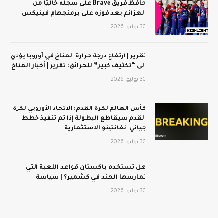
حافظ فريق Brave على سجله خاليًا من
الهزائم بعد فوزه على برمنجهام فينيكس
30 يوليو، 2026
تقرير | ارتفاع درجة حرارة المناخ في أوروبا يؤدي
إلى “تكثيف كبير” للحرائق: تقرير | أخبار المناخ
30 يوليو، 2026
كأس العالم لكرة القدم: الاتحاد الأوروبي لكرة
القدم سيقاطع البطولة إذا تم تنفيذ خطط
جياني إنفانتينو الاستثمارية
30 يوليو، 2026
هل تستخدم باكستان قواعد اللعبة التي
تمارسها الهند في كشمير؟ | سياسة
30 يوليو، 2026