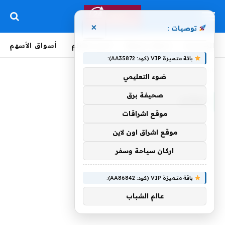
×
توصيات :
الرئيسية
لحظة بلحظة
أخبار العالم
أسواق الأسهم
باقة متميزة VIP (كود: AA35872):
الرئيسية
»
مهاجر
ضوء التعليمي
صحيفة برق
مهاجر
موقع اشراقات
موقع اشراق اون لاين
اركان سياحة وسفر
باقة متميزة VIP (كود: AA86842):
عالم الشباب