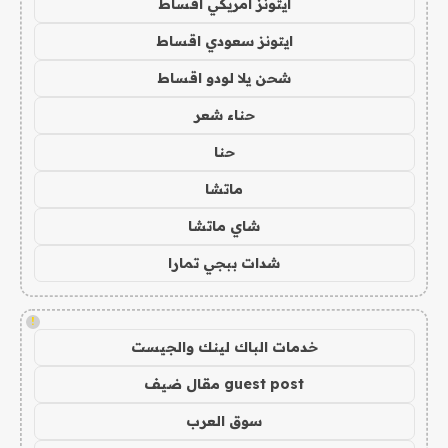
ايتونز امريكي اقساط
ايتونز سعودي اقساط
شحن يلا لودو اقساط
حناء شعر
حنا
ماتشا
شاي ماتشا
شدات ببجي تمارا
!
خدمات الباك لينك والجيست
guest post مقال ضيف
سوق العرب