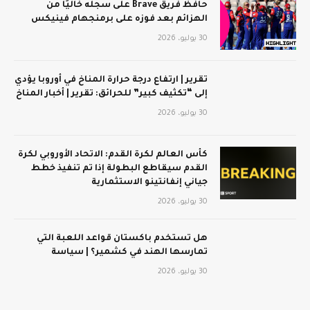
حافظ فريق Brave على سجله خاليًا من
الهزائم بعد فوزه على برمنجهام فينيكس
30 يوليو، 2026
تقرير | ارتفاع درجة حرارة المناخ في أوروبا يؤدي
إلى “تكثيف كبير” للحرائق: تقرير | أخبار المناخ
30 يوليو، 2026
كأس العالم لكرة القدم: الاتحاد الأوروبي لكرة
القدم سيقاطع البطولة إذا تم تنفيذ خطط
جياني إنفانتينو الاستثمارية
30 يوليو، 2026
هل تستخدم باكستان قواعد اللعبة التي
تمارسها الهند في كشمير؟ | سياسة
30 يوليو، 2026