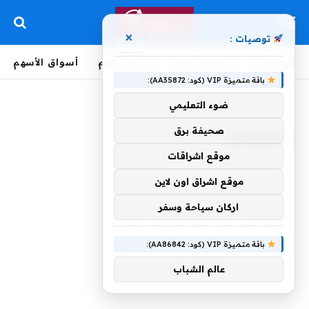
×
توصيات :
الرئيسية
لحظة بلحظة
أخبار العالم
أسواق الأسهم
باقة متميزة VIP (كود: AA35872):
الرئيسية
»
منقولاتها
ضوء التعليمي
صحيفة برق
منقولاتها
موقع اشراقات
موقع اشراق اون لاين
اركان سياحة وسفر
باقة متميزة VIP (كود: AA86842):
عالم الشباب