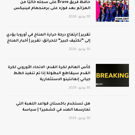
حافظ فريق Brave على سجله خاليًا من
الهزائم بعد فوزه على برمنجهام فينيكس
30 يوليو، 2026
تقرير | ارتفاع درجة حرارة المناخ في أوروبا يؤدي
إلى “تكثيف كبير” للحرائق: تقرير | أخبار المناخ
30 يوليو، 2026
كأس العالم لكرة القدم: الاتحاد الأوروبي لكرة
القدم سيقاطع البطولة إذا تم تنفيذ خطط
جياني إنفانتينو الاستثمارية
30 يوليو، 2026
هل تستخدم باكستان قواعد اللعبة التي
تمارسها الهند في كشمير؟ | سياسة
30 يوليو، 2026