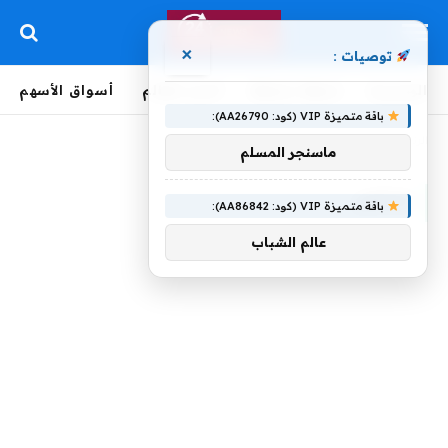
×
توصيات :
الرئيسية
لحظة بلحظة
أخبار العالم
أسواق الأسهم
باقة متميزة VIP (كود: AA26790):
الرئيسية
»
مناصر
ماسنجر المسلم
مناصر
باقة متميزة VIP (كود: AA86842):
عالم الشباب