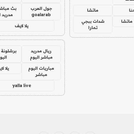
جول العرب
بث مباشر
نا
ماتشا
goalarab
مدريد ا
ماتشا
شدات ببجي
يلا لايف
تمارا
ريال مدريد
برشلونة 
مباشر اليوم
اليو
مباريات اليوم
يلا لا
مباشر
yalla live