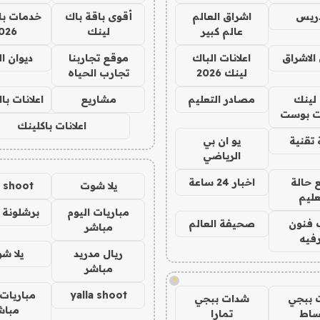
دريس
اشراق العالم
أقوى باقة باك
خدمات با
عالم كبير
لينك
026
الاشراق
اعلانات الباك
موقع تجاربنا
ديوان ا
لينك 2026
تجارب الحياه
لينك
مصادر التعليم
مشاريع
اعلانات ب
 بوست
اعلانات باكلينك
تقنية
يو ان بي
الرياضي
 حالة
اخبار 24 ساعة
يلا شوت
a shoot
عليم
مباريات اليوم
برشلونة 
 فنون
صحيفة العالم
مباشر
فيه
ريال مدريد
يلا ش
مباشر
!
yalla shoot
مباريات 
 ببجي
شدات ببجي
مباش
ساط
تمارا