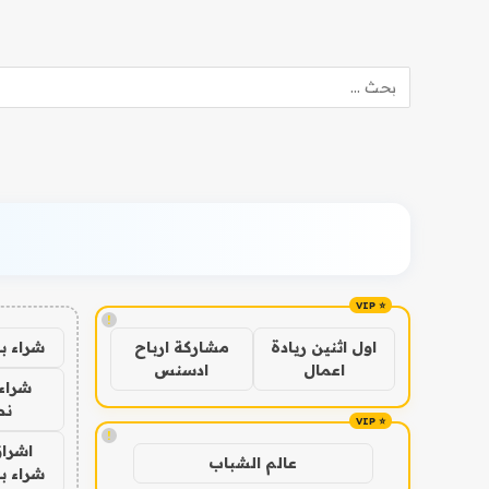
!
شراء ب
اول اثنين ريادة
مشاركة ارباح
اعمال
ادسنس
شراء 
نص
!
اشراق
عالم الشباب
شراء با