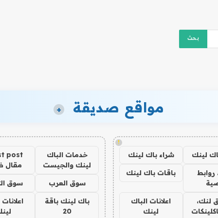
مواقع صديقة
+
!
اك لينك
شراء باك لينك
خدمات الباك
t post
لينك والجيست
مقال 
روابط
باقات باك لينك
ية
سوق العرب
سوق الت
 لنك،
اعلانات الباك
باك لينك باقة
اعلانات 
كلينكات
لينك
20
لين