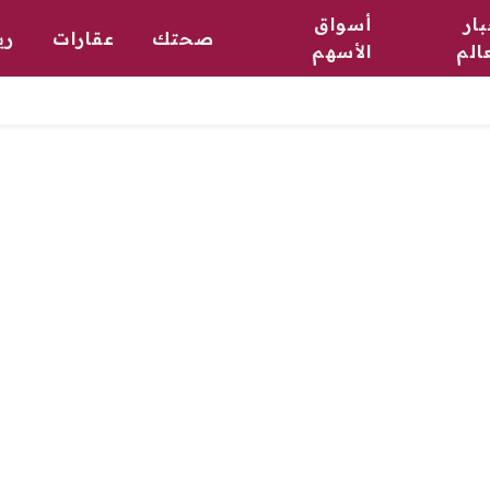
ار
أسواق
صحتك
عقارات
ري
الم
الأسهم