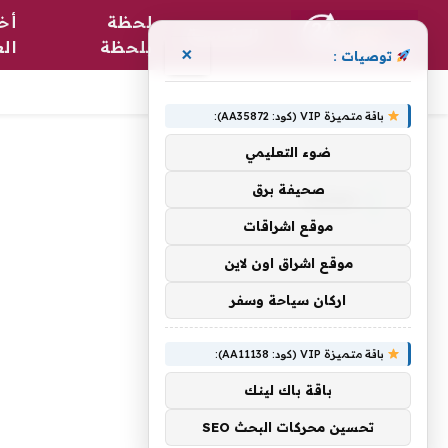
لحظة
أخب
الرئيسية
بلحظة
الع
×
توصيات :
باقة متميزة VIP (كود: AA35872):
الرئيسية
»
معلما
ضوء التعليمي
صحيفة برق
معلما
موقع اشراقات
موقع اشراق اون لاين
اركان سياحة وسفر
باقة متميزة VIP (كود: AA11138):
باقة باك لينك
تحسين محركات البحث SEO