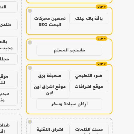
الت
!
باقة باك لينك
تحسين محركات
منتدى 
البحث SEO
باك 
!
وجيست
ماسنجر المسلم
مجلة 
!
ضوء التعليمي
صحيفة برق
موقع
للت
موقع اشراقات
موقع اشراق اون
لاين
هيدب
وتر
اركان سياحة وسفر
!
شدات
مسك الكلمات
اشراق التقنية
اق