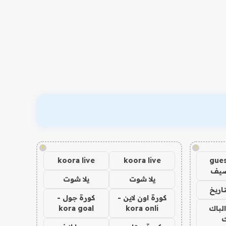
!
!
koora live
koora live
gues
ضيف
يلا شوت
يلا شوت
اريخ
كورة اون لاين -
كورة جول -
الباك
kora onli
kora goal
ك