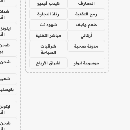
اق
المعارف
هيدب فيديو
شدات
رمح التقنية
رذاذ التجارة
اق
طعم وكيف
شهود نت
ايتونز
اق
أركاني
مباشر التقنية
شحن 
مدونة صحبة
شرقيات
بب
السياحة
شحن يل
موسوعة انوار
اشراق الأرباح
شعبية
بلايستي
ايتونز
اق
شحن يل
اق