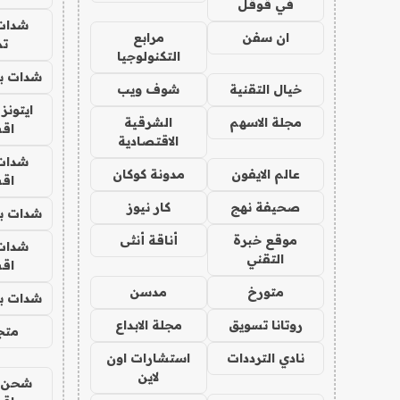
في قوقل
شدات
ان سفن
مرابع
تم
التكنولوجيا
شدات بب
خيال التقنية
شوف ويب
ايتونز
مجلة الاسهم
الشرقية
اق
الاقتصادية
شدات
عالم الايفون
مدونة كوكان
اق
صحيفة نهج
كار نيوز
شدات بب
موقع خبرة
أناقة أنثى
شدات
التقني
اق
متورخ
مدسن
شدات بب
روتانا تسويق
مجلة الابداع
متجر 
نادي الترددات
استشارات اون
لاين
شحن يل