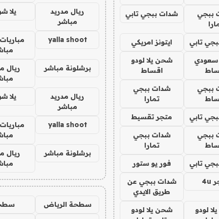
ريال مدريد
يلا ش
 ببجي
شدات ببجي تابي
مباشر
ارا
yalla shoot
مباريات 
جي تابي
ايتونز امريكي
مباش
 سعودي
شحن يلا لودو
برشلونة مباشر
ريال م
ساط
اقساط
مباش
 ببجي
شدات ببجي
ريال مدريد
يلا ش
ساط
تمارا
مباشر
جي تابي
متجر تقسيط
yalla shoot
مباريات 
 ببجي
شدات ببجي
مباش
ساط
تمارا
برشلونة مباشر
ريال م
جي تابي
فور يو ستور
مباش
4u
شدات ببجي عن
طريق الايدي
سطحة الرياض
سطح
ا لودو
شحن يلا لودو