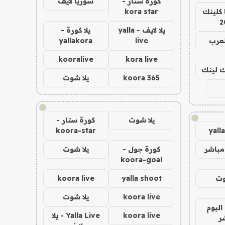
كورة ستار -
سوريا لايف
 كلينك
kora star
2
يلا لايف - yalla
يلا كورة -
لعرب
live
yallakora
kooralive
kora live
اك لينك
koora 365
يلا شوت
!
!
يلا شوت
كورة ستار -
koora-star
yall
مباشر
كورة جول -
يلا شوت
koora-goal
وت
yalla shoot
koora live
koora live
يلا شوت
اليوم
koora live
Yalla Live - يلا
ر