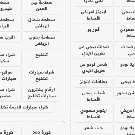
ساط
تابي تمارا
سطحة بين
سطح
المدن
هيدرو
 ببجي
ايتونز امريكي
ساط
اقساط
سطحة شمال
سطحة 
الرياض
الري
 سعودي
فور يو
ساط
سطحة جنوب
اقرب س
الرياض
شدات
شدات ببجي عن
جي
طريق الايدي
تشليح
شراء سي
سكرا
ا لودو
شحن لودو عن
طريق الايدي
شراء سيارات
موقع ش
تشليح
سيارات 
 ببجي
بطاقات ايتونز
ارقام يشترون
شراء سي
شن ستور
شدات ببجي
سيارات تشليح
مصدو
اقساط
شراء سيارات قديمة تشلي
 امريكي
ايتونز سعودي
ساط
اقساط
ا لودو
حناء شعر
كورة 365
كورة س
ساط