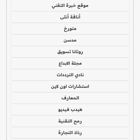
موقع خبرة التقني
أناقة أنثى
متورخ
مدسن
روتانا تسويق
مجلة الابداع
نادي الترددات
استشارات اون لاين
المعارف
هيدب فيديو
رمح التقنية
رذاذ التجارة