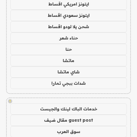
ايتونز امريكي اقساط
ايتونز سعودي اقساط
شحن يلا لودو اقساط
حناء شعر
حنا
ماتشا
شاي ماتشا
شدات ببجي تمارا
!
خدمات الباك لينك والجيست
guest post مقال ضيف
سوق العرب