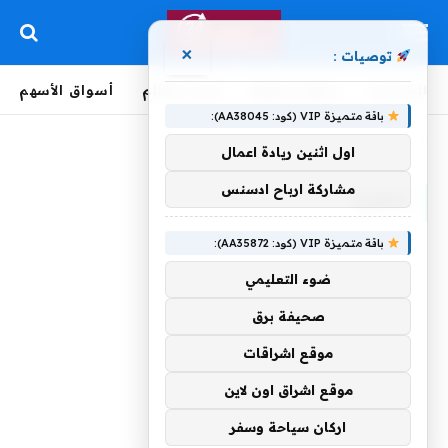
×
توصيات :
الرئيسية
لحظة بلحظة
أخبار العالم
أسواق الأسهم
باقة متميزة VIP (كود: AA38045):
الرئيسية
»
متغيبا
اول اثنين ريادة اعمال
مشاركة ارباح ادسنس
متغيبا
باقة متميزة VIP (كود: AA35872):
ضوء التعليمي
صحيفة برق
موقع اشراقات
موقع اشراق اون لاين
اركان سياحة وسفر