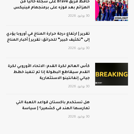
حافظ فريق Brave على سجله خاليًا من
الهزائم بعد فوزه على برمنجهام فينيكس
30 يوليو، 2026
تقرير | ارتفاع درجة حرارة المناخ في أوروبا يؤدي
إلى “تكثيف كبير” للحرائق: تقرير | أخبار المناخ
30 يوليو، 2026
كأس العالم لكرة القدم: الاتحاد الأوروبي لكرة
القدم سيقاطع البطولة إذا تم تنفيذ خطط
جياني إنفانتينو الاستثمارية
30 يوليو، 2026
هل تستخدم باكستان قواعد اللعبة التي
تمارسها الهند في كشمير؟ | سياسة
30 يوليو، 2026