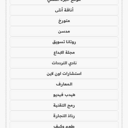
أناقة أنثى
متورخ
مدسن
روتانا تسويق
مجلة الابداع
نادي الترددات
استشارات اون لاين
المعارف
هيدب فيديو
رمح التقنية
رذاذ التجارة
طعم وكيف