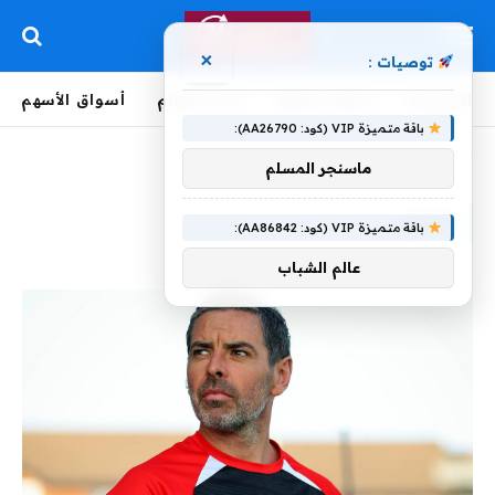
×
توصيات :
الرئيسية
لحظة بلحظة
أخبار العالم
أسواق الأسهم
باقة متميزة VIP (كود: AA26790):
الرئيسية
»
لينش
ماسنجر المسلم
لينش
باقة متميزة VIP (كود: AA86842):
عالم الشباب