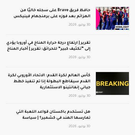
حافظ فريق Brave على سجله خاليًا من
الهزائم بعد فوزه على برمنجهام فينيكس
30 يوليو، 2026
تقرير | ارتفاع درجة حرارة المناخ في أوروبا يؤدي
إلى “تكثيف كبير” للحرائق: تقرير | أخبار المناخ
30 يوليو، 2026
كأس العالم لكرة القدم: الاتحاد الأوروبي لكرة
القدم سيقاطع البطولة إذا تم تنفيذ خطط
جياني إنفانتينو الاستثمارية
30 يوليو، 2026
هل تستخدم باكستان قواعد اللعبة التي
تمارسها الهند في كشمير؟ | سياسة
30 يوليو، 2026