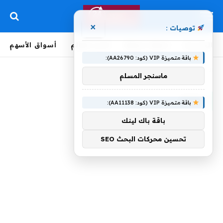
×
توصيات :
الرئيسية
لحظة بلحظة
أخبار العالم
أسواق الأسهم
باقة متميزة VIP (كود: AA26790):
الرئيسية
»
لـمحو
ماسنجر المسلم
لـمحو
باقة متميزة VIP (كود: AA11138):
باقة باك لينك
تحسين محركات البحث SEO