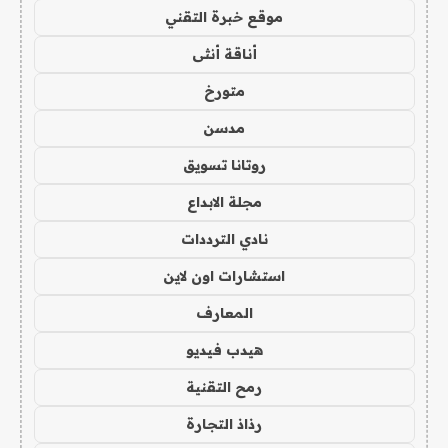
موقع خبرة التقني
أناقة أنثى
متورخ
مدسن
روتانا تسويق
مجلة الابداع
نادي الترددات
استشارات اون لاين
المعارف
هيدب فيديو
رمح التقنية
رذاذ التجارة