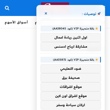
×
توصيات :
الرئيسية
لحظة بلحظة
أخبار العالم
أسواق الأسهم
باقة متميزة VIP (كود: AA38045):
الرئيسية
»
لـصرف
اول اثنين ريادة اعمال
مشاركة ارباح ادسنس
لـصرف
باقة متميزة VIP (كود: AA35872):
ضوء التعليمي
صحيفة برق
موقع اشراقات
موقع اشراق اون لاين
اركان سياحة وسفر