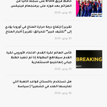
حافظ فريق Brave على سجله خاليًا من
الهزائم بعد فوزه على برمنجهام فينيكس
30 يوليو، 2026
تقرير | ارتفاع درجة حرارة المناخ في أوروبا يؤدي
إلى “تكثيف كبير” للحرائق: تقرير | أخبار المناخ
30 يوليو، 2026
كأس العالم لكرة القدم: الاتحاد الأوروبي لكرة
القدم سيقاطع البطولة إذا تم تنفيذ خطط
جياني إنفانتينو الاستثمارية
30 يوليو، 2026
هل تستخدم باكستان قواعد اللعبة التي
تمارسها الهند في كشمير؟ | سياسة
30 يوليو، 2026