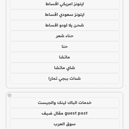
ايتونز امريكي اقساط
ايتونز سعودي اقساط
شحن يلا لودو اقساط
حناء شعر
حنا
ماتشا
شاي ماتشا
شدات ببجي تمارا
!
خدمات الباك لينك والجيست
guest post مقال ضيف
سوق العرب