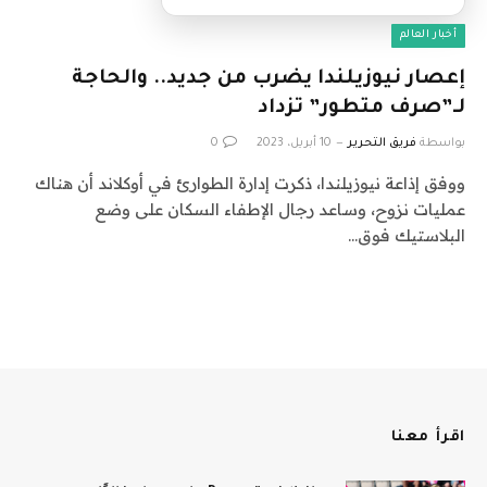
أخبار العالم
إعصار نيوزيلندا يضرب من جديد.. والحاجة
لـ”صرف متطور” تزداد
بواسطة
فريق التحرير
10 أبريل، 2023
0
ووفق إذاعة نيوزيلندا، ذكرت إدارة الطوارئ في أوكلاند أن هناك
عمليات نزوح، وساعد رجال الإطفاء السكان على وضع
البلاستيك فوق…
اقرأ معنا