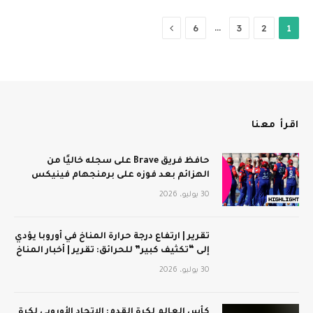
التالي
…
6
3
2
1
اقرأ معنا
حافظ فريق Brave على سجله خاليًا من
الهزائم بعد فوزه على برمنجهام فينيكس
30 يوليو، 2026
تقرير | ارتفاع درجة حرارة المناخ في أوروبا يؤدي
إلى “تكثيف كبير” للحرائق: تقرير | أخبار المناخ
30 يوليو، 2026
كأس العالم لكرة القدم: الاتحاد الأوروبي لكرة