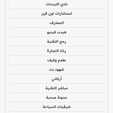
نادي الترددات
استشارات اون لاين
المعارف
هيدب فيديو
رمح التقنية
رذاذ التجارة
طعم وكيف
شهود نت
أركاني
مباشر التقنية
مدونة صحبة
شرقيات السياحة