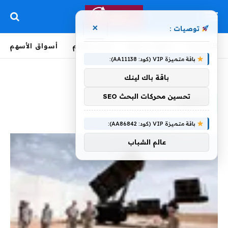
×
توصيات :
الرئيسية
لحظة بلحظة
أخبار العالم
أسواق الأسهم
باقة متميزة VIP (كود: AA11138):
الرئيسية
»
لخفض
باقة باك لينك
تحسين محركات البحث SEO
لخفض
باقة متميزة VIP (كود: AA86842):
عالم الشباب