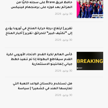
حافظ فريق Brave على سجله خاليًا من
الهزائم بعد فوزه على برمنجهام فينيكس
30 يوليو، 2026
تقرير | ارتفاع درجة حرارة المناخ في أوروبا يؤدي
إلى “تكثيف كبير” للحرائق: تقرير | أخبار المناخ
30 يوليو، 2026
كأس العالم لكرة القدم: الاتحاد الأوروبي لكرة
القدم سيقاطع البطولة إذا تم تنفيذ خطط
جياني إنفانتينو الاستثمارية
30 يوليو، 2026
هل تستخدم باكستان قواعد اللعبة التي
تمارسها الهند في كشمير؟ | سياسة
30 يوليو، 2026