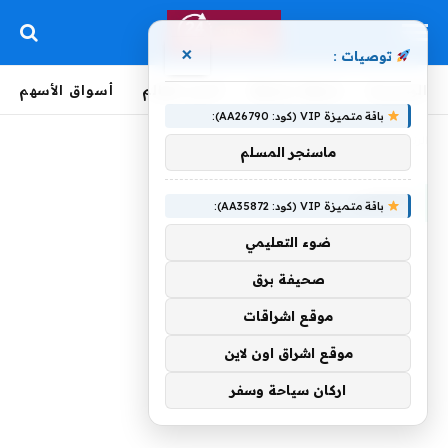
×
توصيات :
الرئيسية
لحظة بلحظة
أخبار العالم
أسواق الأسهم
باقة متميزة VIP (كود: AA26790):
الرئيسية
»
لتجارب
ماسنجر المسلم
لتجارب
باقة متميزة VIP (كود: AA35872):
ضوء التعليمي
صحيفة برق
موقع اشراقات
موقع اشراق اون لاين
اركان سياحة وسفر