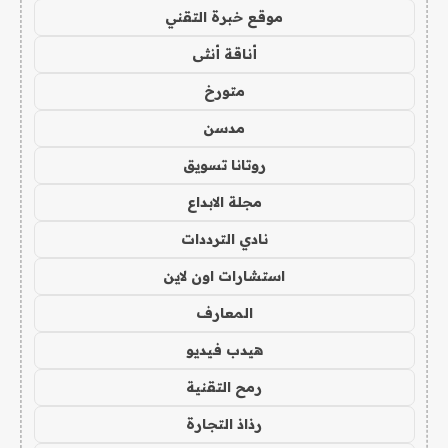
موقع خبرة التقني
أناقة أنثى
متورخ
مدسن
روتانا تسويق
مجلة الابداع
نادي الترددات
استشارات اون لاين
المعارف
هيدب فيديو
رمح التقنية
رذاذ التجارة