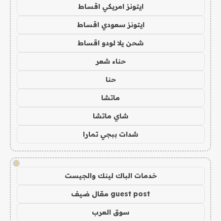
ايتونز امريكي اقساط
ايتونز سعودي اقساط
شحن يلا لودو اقساط
حناء شعر
حنا
ماتشا
شاي ماتشا
شدات ببجي تمارا
!
خدمات الباك لينك والجيست
guest post مقال ضيف
سوق العرب