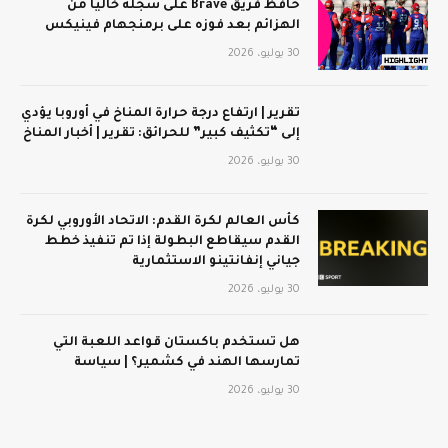
حافظ فريق Brave على سجله خاليًا من
الهزائم بعد فوزه على برمنجهام فينيكس
30 يوليو، 2026
تقرير | ارتفاع درجة حرارة المناخ في أوروبا يؤدي
إلى “تكثيف كبير” للحرائق: تقرير | أخبار المناخ
30 يوليو، 2026
كأس العالم لكرة القدم: الاتحاد الأوروبي لكرة
القدم سيقاطع البطولة إذا تم تنفيذ خطط
جياني إنفانتينو الاستثمارية
30 يوليو، 2026
هل تستخدم باكستان قواعد اللعبة التي
تمارسها الهند في كشمير؟ | سياسة
30 يوليو، 2026