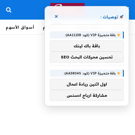
×
توصيات :
الرئيسية
لحظة بلحظة
أخبار العالم
أسواق الأسهم
باقة متميزة VIP (كود: AA11138):
الرئيسية
»
لانتقال
باقة باك لينك
تحسين محركات البحث SEO
لانتقال
باقة متميزة VIP (كود: AA38045):
اول اثنين ريادة اعمال
مشاركة ارباح ادسنس