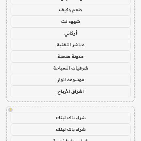
طعم وكيف
شهود نت
أركاني
مباشر التقنية
مدونة صحبة
شرقيات السياحة
موسوعة انوار
اشراق الأرباح
!
شراء باك لينك
شراء باك لينك
شراء روابط نصية