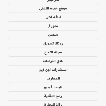
موقع خبرة التقني
أناقة أنثى
متورخ
مدسن
روتانا تسويق
مجلة الابداع
نادي الترددات
استشارات اون لاين
المعارف
هيدب فيديو
رمح التقنية
رذاذ التجارة