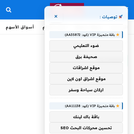
×
توصيات :
الرئيسية
لحظة بلحظة
أخبار العالم
أسواق الأسهم
باقة متميزة VIP (كود: AA35872):
الرئيسية
»
فوكوشيما
ضوء التعليمي
صحيفة برق
فوكوشيما
موقع اشراقات
موقع اشراق اون لاين
اركان سياحة وسفر
باقة متميزة VIP (كود: AA11138):
باقة باك لينك
تحسين محركات البحث SEO