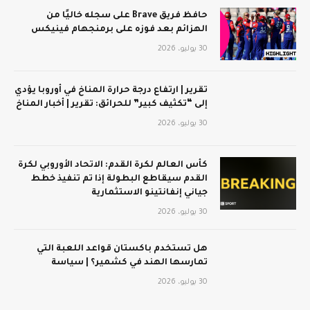
حافظ فريق Brave على سجله خاليًا من
الهزائم بعد فوزه على برمنجهام فينيكس
30 يوليو، 2026
تقرير | ارتفاع درجة حرارة المناخ في أوروبا يؤدي
إلى “تكثيف كبير” للحرائق: تقرير | أخبار المناخ
30 يوليو، 2026
كأس العالم لكرة القدم: الاتحاد الأوروبي لكرة
القدم سيقاطع البطولة إذا تم تنفيذ خطط
جياني إنفانتينو الاستثمارية
30 يوليو، 2026
هل تستخدم باكستان قواعد اللعبة التي
تمارسها الهند في كشمير؟ | سياسة
30 يوليو، 2026