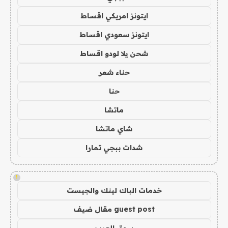
ايتونز امريكي اقساط
ايتونز سعودي اقساط
شحن يلا لودو اقساط
حناء شعر
حنا
ماتشا
شاي ماتشا
شدات ببجي تمارا
!
خدمات الباك لينك والجيست
guest post مقال ضيف
سوق العرب