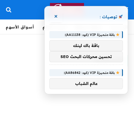
×
توصيات :
الرئيسية
لحظة بلحظة
أخبار العالم
أسواق الأسهم
باقة متميزة VIP (كود: AA11138):
الرئيسية
»
فلسطينية
باقة باك لينك
تحسين محركات البحث SEO
فلسطينية
باقة متميزة VIP (كود: AA86842):
عالم الشباب