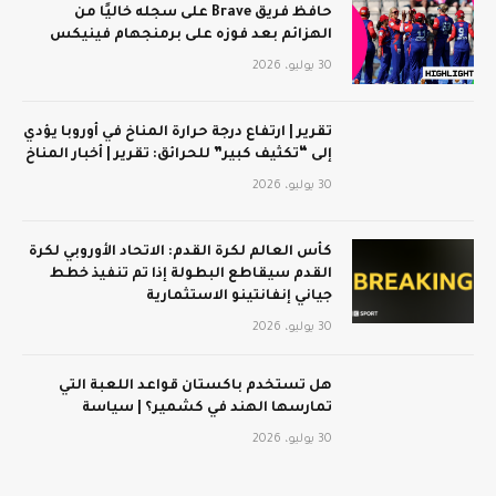
حافظ فريق Brave على سجله خاليًا من
الهزائم بعد فوزه على برمنجهام فينيكس
30 يوليو، 2026
تقرير | ارتفاع درجة حرارة المناخ في أوروبا يؤدي
إلى “تكثيف كبير” للحرائق: تقرير | أخبار المناخ
30 يوليو، 2026
كأس العالم لكرة القدم: الاتحاد الأوروبي لكرة
القدم سيقاطع البطولة إذا تم تنفيذ خطط
جياني إنفانتينو الاستثمارية
30 يوليو، 2026
هل تستخدم باكستان قواعد اللعبة التي
تمارسها الهند في كشمير؟ | سياسة
30 يوليو، 2026