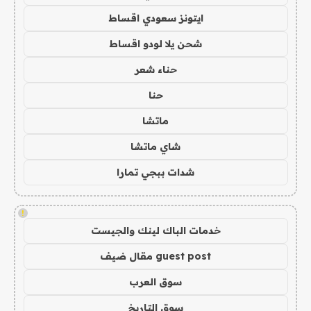
ايتونز سعودي اقساط
شحن يلا لودو اقساط
حناء شعر
حنا
ماتشا
شاي ماتشا
شدات ببجي تمارا
!
خدمات الباك لينك والجيست
guest post مقال ضيف
سوق العرب
سوق التاريخ