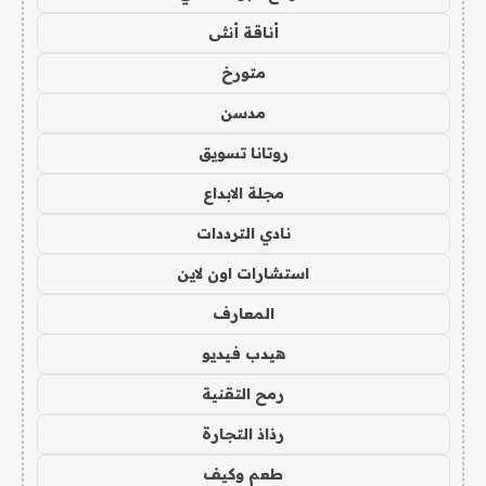
أناقة أنثى
متورخ
مدسن
روتانا تسويق
مجلة الابداع
نادي الترددات
استشارات اون لاين
المعارف
هيدب فيديو
رمح التقنية
رذاذ التجارة
طعم وكيف