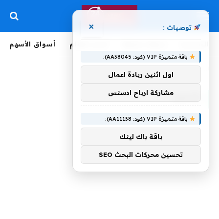
×
توصيات :
الرئيسية
لحظة بلحظة
أخبار العالم
أسواق الأسهم
باقة متميزة VIP (كود: AA38045):
الرئيسية
»
فأحضر
اول اثنين ريادة اعمال
مشاركة ارباح ادسنس
فأحضر
باقة متميزة VIP (كود: AA11138):
باقة باك لينك
تحسين محركات البحث SEO