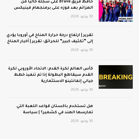
حافظ فريق Brave على سجله خاليًا من
الهزائم بعد فوزه على برمنجهام فينيكس
30 يوليو، 2026
تقرير | ارتفاع درجة حرارة المناخ في أوروبا يؤدي
إلى “تكثيف كبير” للحرائق: تقرير | أخبار المناخ
30 يوليو، 2026
كأس العالم لكرة القدم: الاتحاد الأوروبي لكرة
القدم سيقاطع البطولة إذا تم تنفيذ خطط
جياني إنفانتينو الاستثمارية
30 يوليو، 2026
هل تستخدم باكستان قواعد اللعبة التي
تمارسها الهند في كشمير؟ | سياسة
30 يوليو، 2026