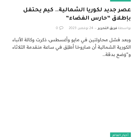
عصر جديد لكوريا الشمالية.. كيم يحتفل
بإطلاق “حارس الفضاء”
بواسطة
فريق التحرير
24 نوفمبر، 2023
0
وبعد فشل محاولتين في مايو وأغسطس، ذكرت وكالة الأنباء
الكورية الشمالية أن صاروخا أطلِق في ساعة متقدمة الثلاثاء
و”وَضع بدقة…
أخبار العالم