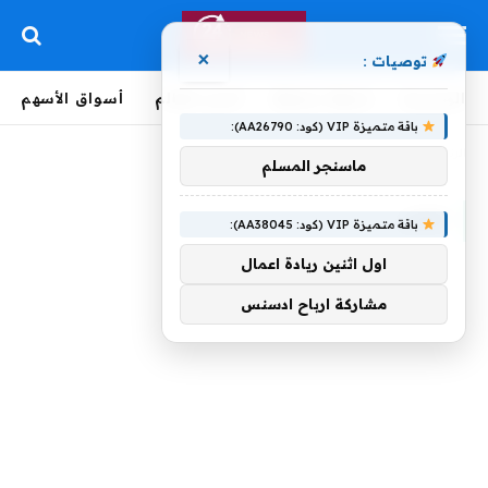
×
توصيات :
الرئيسية
لحظة بلحظة
أخبار العالم
أسواق الأسهم
باقة متميزة VIP (كود: AA26790):
الرئيسية
»
عصر
ماسنجر المسلم
عصر
باقة متميزة VIP (كود: AA38045):
اول اثنين ريادة اعمال
مشاركة ارباح ادسنس