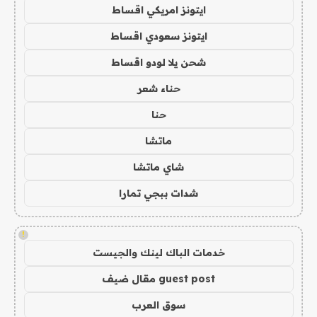
ايتونز امريكي اقساط
ايتونز سعودي اقساط
شحن يلا لودو اقساط
حناء شعر
حنا
ماتشا
شاي ماتشا
شدات ببجي تمارا
!
خدمات الباك لينك والجيست
guest post مقال ضيف
سوق العرب