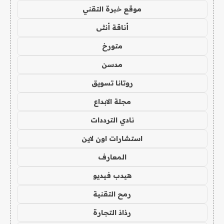
موقع خبرة التقني
أناقة أنثى
متورخ
مدسن
روتانا تسويق
مجلة الابداع
نادي الترددات
استشارات اون لاين
المعارف
هيدب فيديو
رمح التقنية
رذاذ التجارة