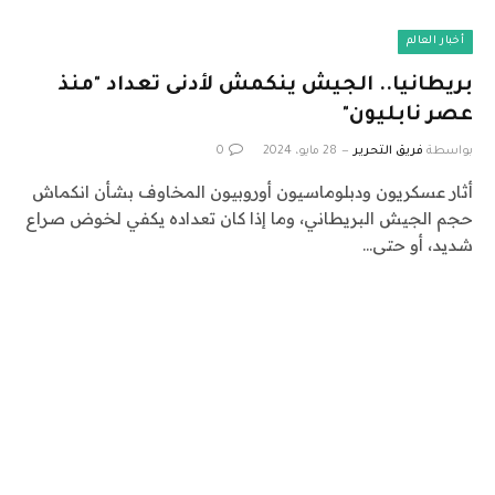
أخبار العالم
بريطانيا.. الجيش ينكمش لأدنى تعداد "منذ
عصر نابليون"
بواسطة
فريق التحرير
28 مايو، 2024
0
أثار عسكريون ودبلوماسيون أوروبيون المخاوف بشأن انكماش
حجم الجيش البريطاني، وما إذا كان تعداده يكفي لخوض صراع
شديد، أو حتى…