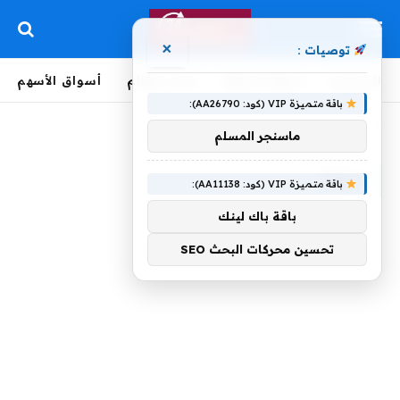
×
توصيات :
الرئيسية
لحظة بلحظة
أخبار العالم
أسواق الأسهم
باقة متميزة VIP (كود: AA26790):
الرئيسية
»
عرضة
ماسنجر المسلم
عرضة
باقة متميزة VIP (كود: AA11138):
باقة باك لينك
تحسين محركات البحث SEO