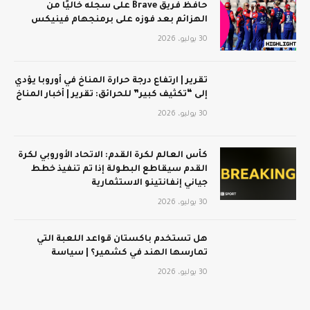
حافظ فريق Brave على سجله خاليًا من
الهزائم بعد فوزه على برمنجهام فينيكس
30 يوليو، 2026
تقرير | ارتفاع درجة حرارة المناخ في أوروبا يؤدي
إلى “تكثيف كبير” للحرائق: تقرير | أخبار المناخ
30 يوليو، 2026
كأس العالم لكرة القدم: الاتحاد الأوروبي لكرة
القدم سيقاطع البطولة إذا تم تنفيذ خطط
جياني إنفانتينو الاستثمارية
30 يوليو، 2026
هل تستخدم باكستان قواعد اللعبة التي
تمارسها الهند في كشمير؟ | سياسة
30 يوليو، 2026