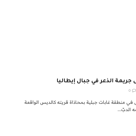
 جريمة الذعر في جبال إيطاليا
0
ي (26 عاماً) يركض في منطقة غابات جبلية بمحاذاة قريته كالديس الواقعة
 الدبّ.…