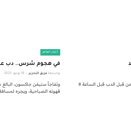
أخبار العالم
في هجوم شرس.. دب عمل
بواسطة
فريق التحرير
18 يونيو، 2023
وتعرض ستيفن جاكسون البالغ من العمر 66 عاما للهجوم من قبل الدب قبل الساعة 8
قهوته الصباحية، ويجره لمسافة