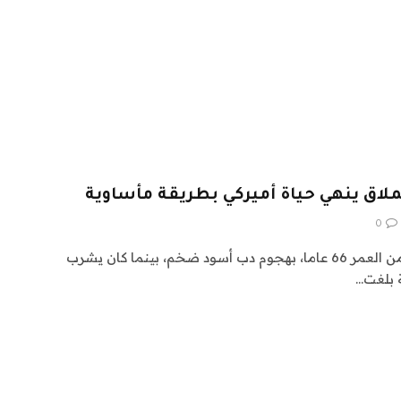
اق ينهي حياة أميركي بطريقة مأساوية
0
وتفاجأ ستيفن جاكسون، البالغ من العمر 66 عاما، بهجوم دب أسود ضخم، بينما كان يشرب
 بلغت…