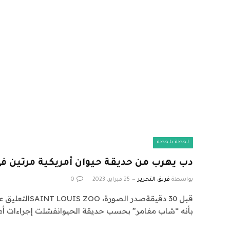
لحظة بلحظة
دب يهرب من حديقة حيوان أمريكية مرتين ف
بواسطة
فريق التحرير
25 فبراير، 2023
0
قبل 30 دقيقةصدر ال
بأنه “شاب مغامر” بحسب حديقة الحيوانفشلت إجراءات أم