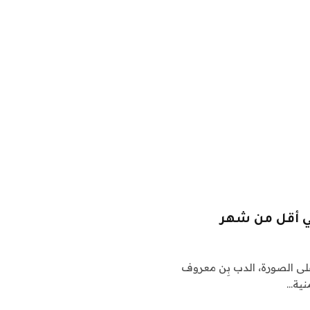
ي أقل من شهر
صورة، SAINT LOUIS ZOOالتعليق على الصورة، الدب بِن معروف
نية…