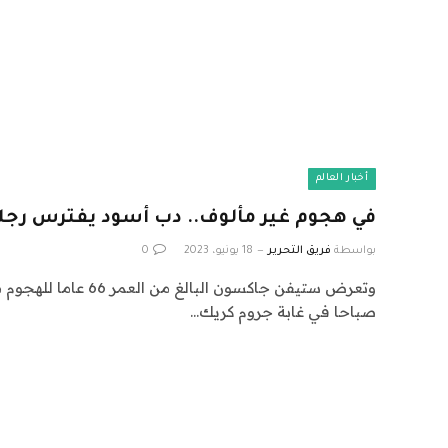
أخبار العالم
في هجوم غير مألوف.. دب أسود يفترس رجلا
بواسطة
فريق التحرير
18 يونيو، 2023
0
صباحا في غابة جروم كريك…