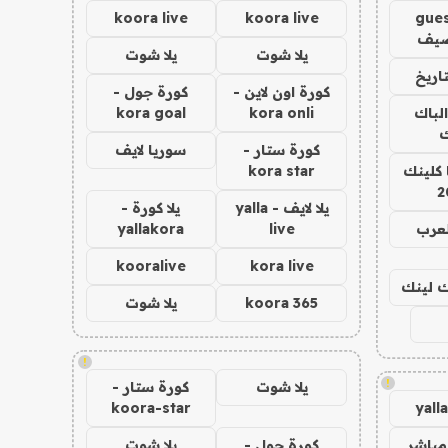
koora live
koora live
gues
ضيف
يلا شوت
يلا شوت
اريخ
كورة اون لاين -
كورة جول -
الباك
kora onli
kora goal
ك
كورة ستار -
سوريا لايف
 كلينك
kora star
2
يلا لايف - yalla
يلا كورة -
لعرب
live
yallakora
kooralive
kora live
اك لينك
koora 365
يلا شوت
!
!
يلا شوت
كورة ستار -
koora-star
yall
مباشر
كورة جول -
يلا شوت