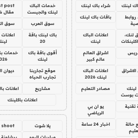
اك لينك
شراء باك لينك
خدمات الباك
t post
لينك والجيست
مقال 
روابط
باقات باك لينك
ية
سوق العرب
سوق الت
 لنك،
اعلانات الباك
باك لينك باقة
اعلانات 
كلينكات
لينك
20
لين
دريس
اشراق العالم
أقوى باقة باك
خدمات با
عالم كبير
لينك
026
الاشراق
اعلانات الباك
موقع تجاربنا
ديوان ا
لينك 2026
تجارب الحياه
لينك
مصادر التعليم
مشاريع
اعلانات ب
 بوست
اعلانات باكلينك
تقنية
يو ان بي
الرياضي
 حالة
اخبار 24 ساعة
يلا شوت
a shoot
عليم
مباريات اليوم
برشلونة 