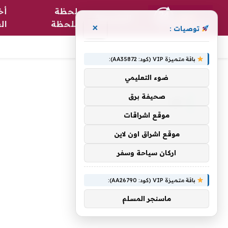
لحظة
أخ
الرئيسية
بلحظة
ال
×
توصيات :
باقة متميزة VIP (كود: AA35872):
الرئيسية
»
دب
ضوء التعليمي
صحيفة برق
دب
موقع اشراقات
موقع اشراق اون لاين
اركان سياحة وسفر
باقة متميزة VIP (كود: AA26790):
ماسنجر المسلم