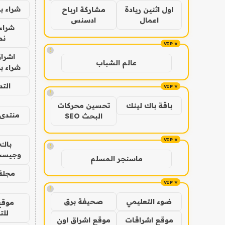
شراء ب
اول اثنين ريادة
مشاركة ارباح
اعمال
ادسنس
شراء 
نص
!
اشراق
عالم الشباب
شراء با
الت
!
باقة باك لينك
تحسين محركات
منتدى 
البحث SEO
باك 
!
وجيست
ماسنجر المسلم
مجلة 
!
ضوء التعليمي
صحيفة برق
موقع
للت
موقع اشراقات
موقع اشراق اون