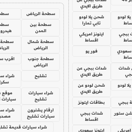
طريق الايدي
سطحة الرياض
سطح
ا لودو
شحن يلا لودو
ساط
تابي تمارا
سطحة بين
سطح
المدن
هيدرو
 ببجي
ايتونز امريكي
ساط
اقساط
سطحة شمال
سطحة 
الرياض
الري
 سعودي
فور يو
ساط
سطحة جنوب
اقرب س
الرياض
شدات
شدات ببجي عن
جي
طريق الايدي
تشليح
شراء سي
سكرا
ا لودو
شحن لودو عن
طريق الايدي
شراء سيارات
موقع ش
تشليح
سيارات 
 ببجي
بطاقات ايتونز
ارقام يشترون
شراء سي
شن ستور
شدات ببجي
سيارات تشليح
مصدو
اقساط
شراء سيارات قديمة تشلي
 امريكي
ايتونز سعودي