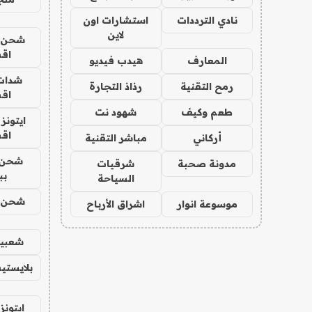
نادي الترددات
استشارات اون
لاين
شحن يل
اق
المعارف
هيدب فيديو
شدات
رمح التقنية
رذاذ التجارة
اق
طعم وكيف
شهود نت
ايتونز
اق
أركاني
مباشر التقنية
شحن 
مدونة صحبة
شرقيات
بب
السياحة
شحن يل
موسوعة انوار
اشراق الأرباح
شعبية
بلايستي
ايتونز