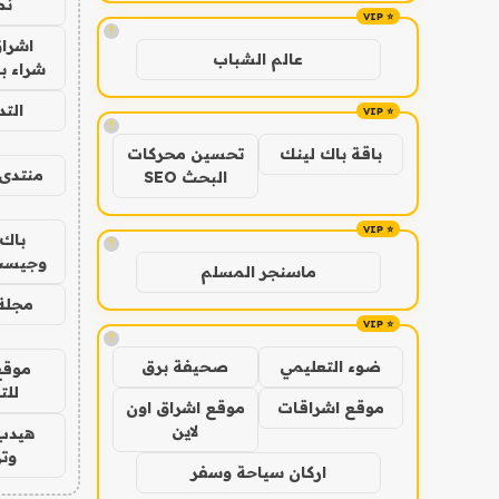
نص
!
اشراق
عالم الشباب
شراء با
الت
!
باقة باك لينك
تحسين محركات
منتدى 
البحث SEO
باك 
!
وجيست
ماسنجر المسلم
مجلة 
!
ضوء التعليمي
صحيفة برق
موقع
للت
موقع اشراقات
موقع اشراق اون
لاين
هيدب
وتر
اركان سياحة وسفر