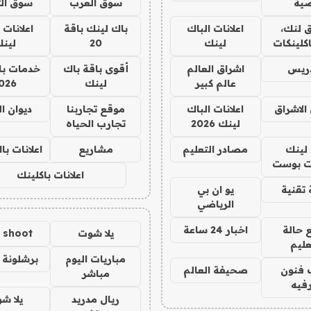
ية
سوق العرب
سوق الت
 لنك،
اعلانات الباك
باك لينك باقة
اعلانات 
كلينكات
لينك
20
لين
دريس
اشراق العالم
أقوى باقة باك
خدمات با
عالم كبير
لينك
026
الاشراق
اعلانات الباك
موقع تجاربنا
ديوان ا
لينك 2026
تجارب الحياه
لينك
مصادر التعليم
مشاريع
اعلانات ب
 بوست
اعلانات باكلينك
تقنية
يو ان بي
الرياضي
 حالة
اخبار 24 ساعة
يلا شوت
a shoot
عليم
مباريات اليوم
برشلونة 
 فنون
صحيفة العالم
مباشر
فيه
ريال مدريد
يلا ش