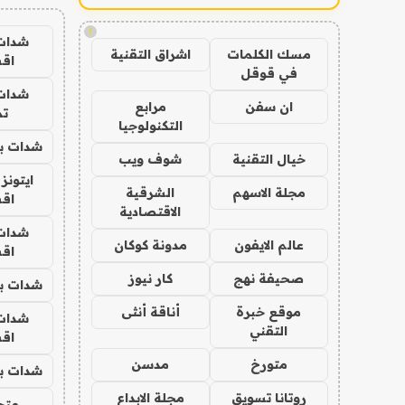
!
شدات
مسك الكلمات
اشراق التقنية
اق
في قوقل
شدات
ان سفن
مرابع
تم
التكنولوجيا
شدات بب
خيال التقنية
شوف ويب
ايتونز
مجلة الاسهم
الشرقية
اق
الاقتصادية
شدات
عالم الايفون
مدونة كوكان
اق
صحيفة نهج
كار نيوز
شدات بب
موقع خبرة
أناقة أنثى
شدات
التقني
اق
متورخ
مدسن
شدات بب
روتانا تسويق
مجلة الابداع
متجر 