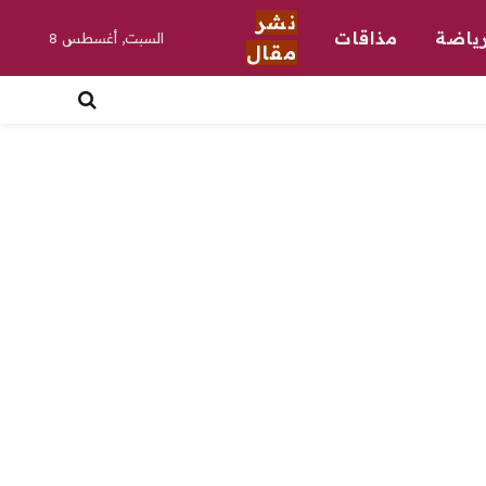
نشر
ياضة
مذاقات
السبت, أغسطس 8
مقال