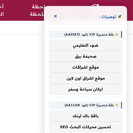
لحظة
أخ
الرئيسية
بلحظة
ال
×
توصيات :
باقة متميزة VIP (كود: AA35872):
الرئيسية
»
خاطئ
ضوء التعليمي
صحيفة برق
خاطئ
موقع اشراقات
موقع اشراق اون لاين
اركان سياحة وسفر
باقة متميزة VIP (كود: AA11138):
باقة باك لينك
تحسين محركات البحث SEO