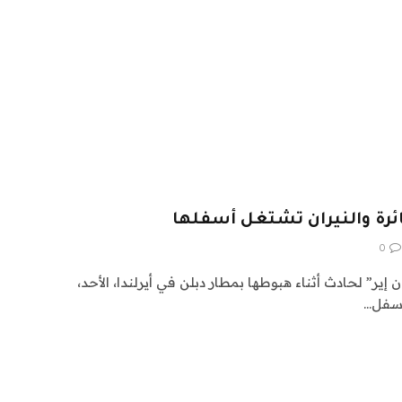
ئرة والنيران تشتغل أسفلها
0
ير” لحادث أثناء هبوطها بمطار دبلن في أيرلندا، الأحد،
أسفل…