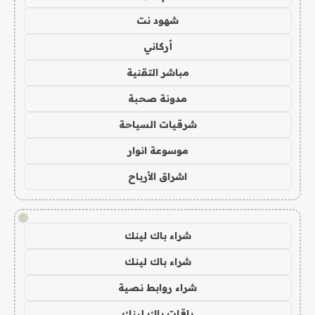
شهود نت
أركاني
مباشر التقنية
مدونة صحبة
شرقيات السياحة
موسوعة انوار
اشراق الأرباح
!
شراء باك لينك
شراء باك لينك
شراء روابط نصية
باقات باك لينك