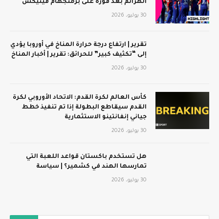
الهزائم بعد فوزه على برمنجهام فينيكس
30 يوليو، 2026
تقرير | ارتفاع درجة حرارة المناخ في أوروبا يؤدي
إلى “تكثيف كبير” للحرائق: تقرير | أخبار المناخ
30 يوليو، 2026
كأس العالم لكرة القدم: الاتحاد الأوروبي لكرة
القدم سيقاطع البطولة إذا تم تنفيذ خطط
جياني إنفانتينو الاستثمارية
30 يوليو، 2026
هل تستخدم باكستان قواعد اللعبة التي
تمارسها الهند في كشمير؟ | سياسة
30 يوليو، 2026