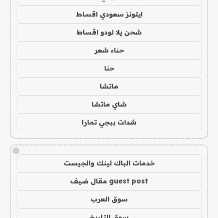
ايتونز سعودي اقساط
شحن يلا لودو اقساط
حناء شعر
حنا
ماتشا
شاي ماتشا
شدات ببجي تمارا
!
خدمات الباك لينك والجيست
guest post مقال ضيف
سوق العرب
سوق التاريخ