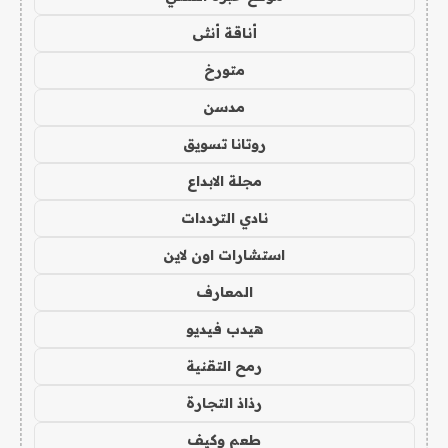
أناقة أنثى
متورخ
مدسن
روتانا تسويق
مجلة الابداع
نادي الترددات
استشارات اون لاين
المعارف
هيدب فيديو
رمح التقنية
رذاذ التجارة
طعم وكيف