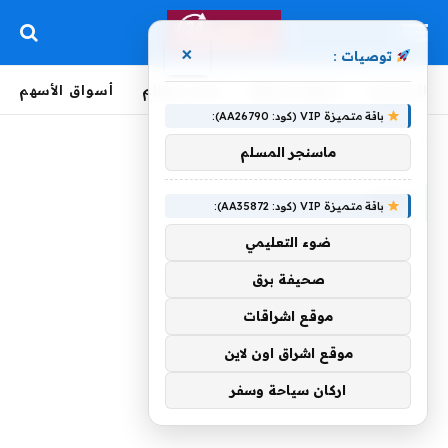
×
توصيات :
الرئيسية
لحظة بلحظة
أخبار العالم
أسواق الأسهم
باقة متميزة VIP (كود: AA26790):
الرئيسية
»
حلمه
ماسنجر المسلم
حلمه
باقة متميزة VIP (كود: AA35872):
ضوء التعليمي
صحيفة برق
موقع اشراقات
موقع اشراق اون لاين
اركان سياحة وسفر