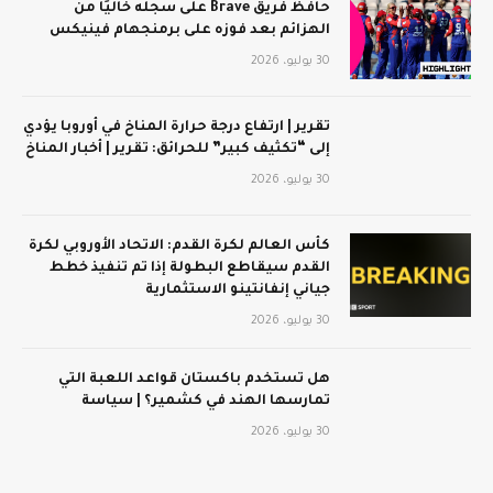
حافظ فريق Brave على سجله خاليًا من
الهزائم بعد فوزه على برمنجهام فينيكس
30 يوليو، 2026
تقرير | ارتفاع درجة حرارة المناخ في أوروبا يؤدي
إلى “تكثيف كبير” للحرائق: تقرير | أخبار المناخ
30 يوليو، 2026
كأس العالم لكرة القدم: الاتحاد الأوروبي لكرة
القدم سيقاطع البطولة إذا تم تنفيذ خطط
جياني إنفانتينو الاستثمارية
30 يوليو، 2026
هل تستخدم باكستان قواعد اللعبة التي
تمارسها الهند في كشمير؟ | سياسة
30 يوليو، 2026