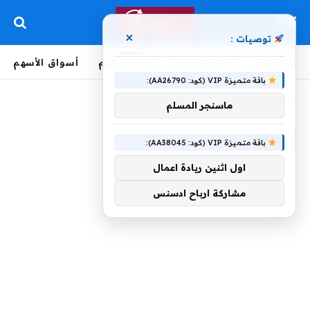
×
توصيات :
الرئيسية
لحظة بلحظة
أخبار العالم
أسواق الأسهم
باقة متميزة VIP (كود: AA26790):
الرئيسية
»
تشق
ماسنجر المسلم
تشق
باقة متميزة VIP (كود: AA38045):
اول اثنين ريادة اعمال
مشاركة ارباح ادسنس