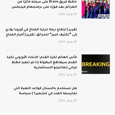
حافظ فريق Brave على سجله خاليًا من
الهزائم بعد فوزه على برمنجهام فينيكس
30 يوليو، 2026
تقرير | ارتفاع درجة حرارة المناخ في أوروبا يؤدي
إلى “تكثيف كبير” للحرائق: تقرير | أخبار المناخ
30 يوليو، 2026
كأس العالم لكرة القدم: الاتحاد الأوروبي لكرة
القدم سيقاطع البطولة إذا تم تنفيذ خطط
جياني إنفانتينو الاستثمارية
30 يوليو، 2026
هل تستخدم باكستان قواعد اللعبة التي
تمارسها الهند في كشمير؟ | سياسة
30 يوليو، 2026