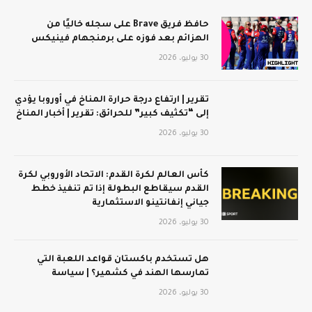
حافظ فريق Brave على سجله خاليًا من
الهزائم بعد فوزه على برمنجهام فينيكس
30 يوليو، 2026
تقرير | ارتفاع درجة حرارة المناخ في أوروبا يؤدي
إلى “تكثيف كبير” للحرائق: تقرير | أخبار المناخ
30 يوليو، 2026
كأس العالم لكرة القدم: الاتحاد الأوروبي لكرة
القدم سيقاطع البطولة إذا تم تنفيذ خطط
جياني إنفانتينو الاستثمارية
30 يوليو، 2026
هل تستخدم باكستان قواعد اللعبة التي
تمارسها الهند في كشمير؟ | سياسة
30 يوليو، 2026