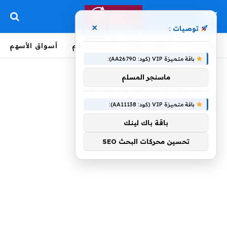
×
توصيات :
الرئيسية
لحظة بلحظة
أخبار العالم
أسواق الأسهم
باقة متميزة VIP (كود: AA26790):
الرئيسية
»
تسير
ماسنجر المسلم
تسير
باقة متميزة VIP (كود: AA11138):
باقة باك لينك
تحسين محركات البحث SEO