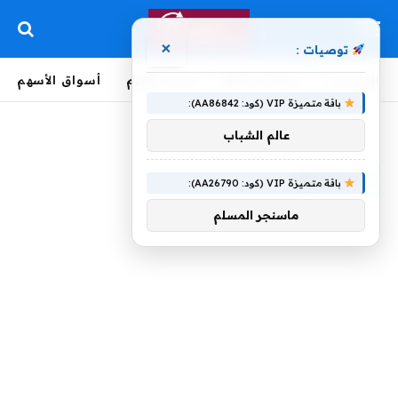
×
توصيات :
الرئيسية
لحظة بلحظة
أخبار العالم
أسواق الأسهم
باقة متميزة VIP (كود: AA86842):
الرئيسية
»
تستمعوا
عالم الشباب
تستمعوا
باقة متميزة VIP (كود: AA26790):
ماسنجر المسلم