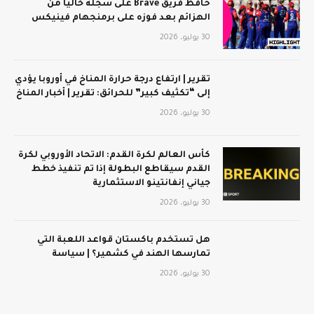
حافظ فريق Brave على سجله خاليًا من
الهزائم بعد فوزه على برمنجهام فينيكس
30 يوليو، 2026
تقرير | ارتفاع درجة حرارة المناخ في أوروبا يؤدي
إلى “تكثيف كبير” للحرائق: تقرير | أخبار المناخ
30 يوليو، 2026
كأس العالم لكرة القدم: الاتحاد الأوروبي لكرة
القدم سيقاطع البطولة إذا تم تنفيذ خطط
جياني إنفانتينو الاستثمارية
30 يوليو، 2026
هل تستخدم باكستان قواعد اللعبة التي
تمارسها الهند في كشمير؟ | سياسة
30 يوليو، 2026