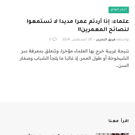
أخبار العالم
علماء: إذا أردتم عمرا مديدا لا تستمعوا
لنصائح المعمرين!!
بواسطة
فريق التحرير
26 أغسطس، 2024
0
نتيجة غريبة خرج بها العلماء مؤخرا، وتتعلق بمعرفة سر
الشيخوخة أو طول العمر، إذ غالبا ما يلجأ الشباب وصغار
السن…
اقرأ معنا