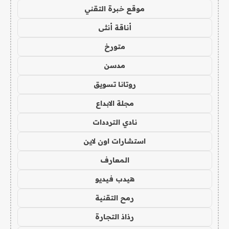
موقع خبرة التقني
أناقة أنثى
متورخ
مدسن
روتانا تسويق
مجلة الابداع
نادي الترددات
استشارات اون لاين
المعارف
هيدب فيديو
رمح التقنية
رذاذ التجارة