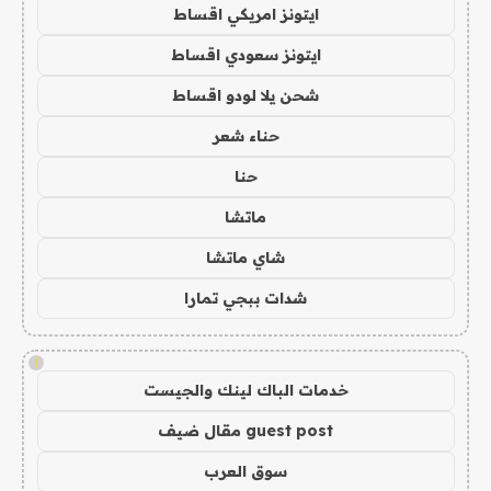
ايتونز امريكي اقساط
ايتونز سعودي اقساط
شحن يلا لودو اقساط
حناء شعر
حنا
ماتشا
شاي ماتشا
شدات ببجي تمارا
!
خدمات الباك لينك والجيست
guest post مقال ضيف
سوق العرب