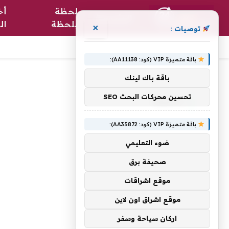
لحظة
أخ
الرئيسية
بلحظة
ال
×
توصيات :
باقة متميزة VIP (كود: AA11138):
الرئيسية
»
تحميله
باقة باك لينك
تحسين محركات البحث SEO
تحميله
باقة متميزة VIP (كود: AA35872):
ضوء التعليمي
صحيفة برق
موقع اشراقات
موقع اشراق اون لاين
اركان سياحة وسفر