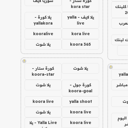
كورة ستار -
سوريا لايف
 كلينك
kora star
2
يلا لايف - yalla
يلا كورة -
لعرب
live
yallakora
kooralive
kora live
اك لينك
koora 365
يلا شوت
!
!
يلا شوت
كورة ستار -
koora-star
yall
مباشر
كورة جول -
يلا شوت
koora-goal
وت
yalla shoot
koora live
koora live
يلا شوت
اليوم
koora live
Yalla Live - يلا
ر