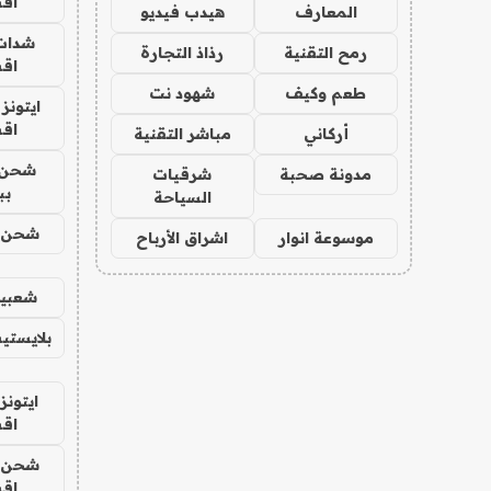
اق
المعارف
هيدب فيديو
شدات
رمح التقنية
رذاذ التجارة
اق
طعم وكيف
شهود نت
ايتونز
اق
أركاني
مباشر التقنية
شحن 
مدونة صحبة
شرقيات
بب
السياحة
شحن يل
موسوعة انوار
اشراق الأرباح
شعبية
بلايستي
ايتونز
اق
شحن يل
اق