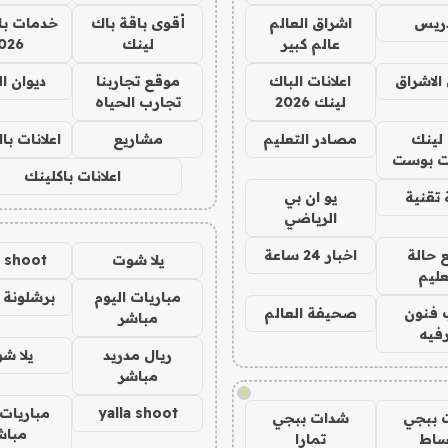
دريس
اشراق العالم
أقوى باقة باك
خدمات با
عالم كبير
لينك
026
الاشراق
اعلانات الباك
موقع تجاربنا
ديوان ا
لينك 2026
تجارب الحياه
لينك
مصادر التعليم
مشاريع
اعلانات ب
 بوست
اعلانات باكلينك
تقنية
يو ان بي
الرياضي
 حالة
اخبار 24 ساعة
يلا شوت
a shoot
عليم
مباريات اليوم
برشلونة 
 فنون
صحيفة العالم
مباشر
فيه
ريال مدريد
يلا ش
مباشر
!
yalla shoot
مباريات 
 ببجي
شدات ببجي
مباش
ساط
تمارا