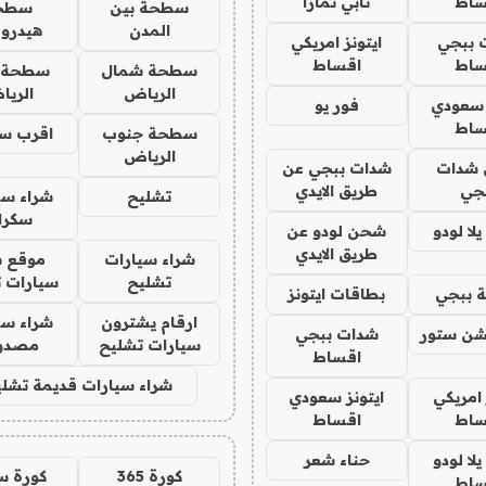
ساط
تابي تمارا
سطحة بين
سطح
المدن
هيدرو
 ببجي
ايتونز امريكي
ساط
اقساط
سطحة شمال
سطحة 
الرياض
الري
 سعودي
فور يو
ساط
سطحة جنوب
اقرب س
الرياض
شدات
شدات ببجي عن
جي
طريق الايدي
تشليح
شراء سي
سكرا
ا لودو
شحن لودو عن
طريق الايدي
شراء سيارات
موقع ش
تشليح
سيارات 
 ببجي
بطاقات ايتونز
ارقام يشترون
شراء سي
شن ستور
شدات ببجي
سيارات تشليح
مصدو
اقساط
شراء سيارات قديمة تشلي
 امريكي
ايتونز سعودي
ساط
اقساط
ا لودو
حناء شعر
كورة 365
كورة س
ساط