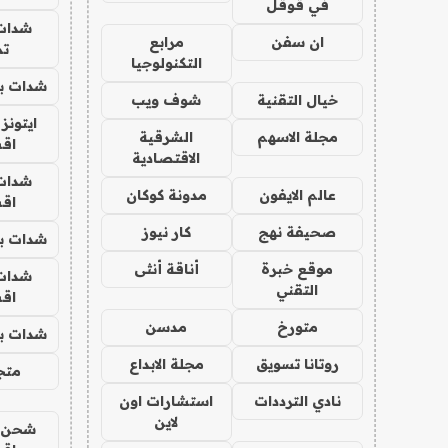
في قوقل
شدات
ان سفن
مرابع
تم
التكنولوجيا
شدات بب
خيال التقنية
شوف ويب
ايتونز
مجلة الاسهم
الشرقية
اق
الاقتصادية
شدات
عالم الايفون
مدونة كوكان
اق
صحيفة نهج
كار نيوز
شدات بب
موقع خبرة
أناقة أنثى
شدات
التقني
اق
متورخ
مدسن
شدات بب
روتانا تسويق
مجلة الابداع
متجر 
نادي الترددات
استشارات اون
لاين
شحن يل