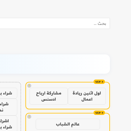
!
شراء ب
اول اثنين ريادة
مشاركة ارباح
اعمال
ادسنس
شراء 
نص
!
اشراق
عالم الشباب
شراء با