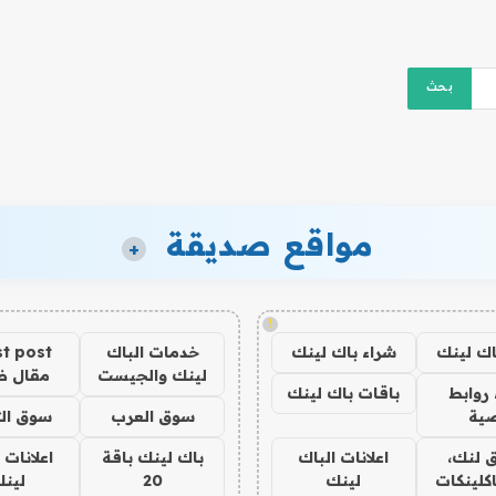
مواقع صديقة
+
!
اك لينك
شراء باك لينك
خدمات الباك
t post
لينك والجيست
مقال 
روابط
باقات باك لينك
ية
سوق العرب
سوق الت
 لنك،
اعلانات الباك
باك لينك باقة
اعلانات 
كلينكات
لينك
20
لين