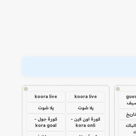
!
!
koora live
koora live
gues
ضيف
يلا شوت
يلا شوت
اريخ
كورة اون لاين -
كورة جول -
الباك
kora onli
kora goal
ك