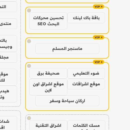
الت
!
باقة باك لينك
تحسين محركات
منتدى 
البحث SEO
باك 
!
وجيست
ماسنجر المسلم
مجلة 
!
ضوء التعليمي
صحيفة برق
موقع
للت
موقع اشراقات
موقع اشراق اون
لاين
هيدب
وتر
اركان سياحة وسفر
!
شدات
مسك الكلمات
اشراق التقنية
اق