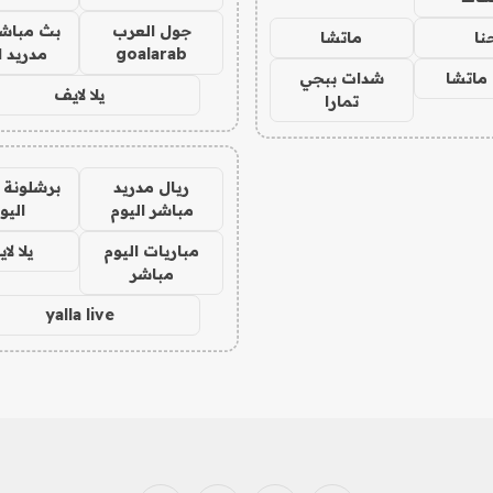
جول العرب
بث مباشر
نا
ماتشا
goalarab
مدريد ا
ماتشا
شدات ببجي
يلا لايف
تمارا
ريال مدريد
برشلونة 
مباشر اليوم
اليو
مباريات اليوم
يلا لا
مباشر
yalla live