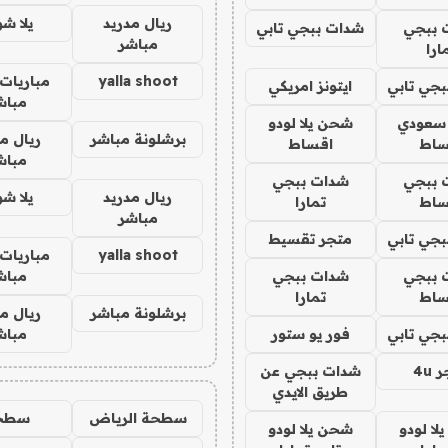
ريال مدريد
يلا ش
 ببجي
شدات ببجي تابي
مباشر
ارا
yalla shoot
مباريات 
جي تابي
ايتونز امريكي
مباش
 سعودي
شحن يلا لودو
برشلونة مباشر
ريال م
ساط
اقساط
مباش
 ببجي
شدات ببجي
ريال مدريد
يلا ش
ساط
تمارا
مباشر
جي تابي
متجر تقسيط
yalla shoot
مباريات 
 ببجي
شدات ببجي
مباش
ساط
تمارا
برشلونة مباشر
ريال م
جي تابي
فور يو ستور
مباش
4u
شدات ببجي عن
طريق الايدي
سطحة الرياض
سطح
ا لودو
شحن يلا لودو