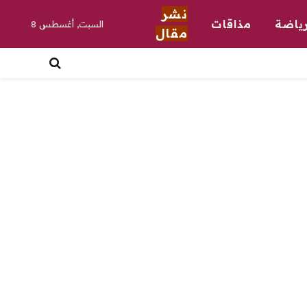
نشر
ياضة
مذاقات
السبت, أغسطس 8
مقال