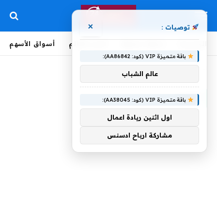
×
توصيات :
الرئيسية
لحظة بلحظة
أخبار العالم
أسواق الأسهم
باقة متميزة VIP (كود: AA86842):
الرئيسية
»
تحس
عالم الشباب
تحس
باقة متميزة VIP (كود: AA38045):
اول اثنين ريادة اعمال
مشاركة ارباح ادسنس