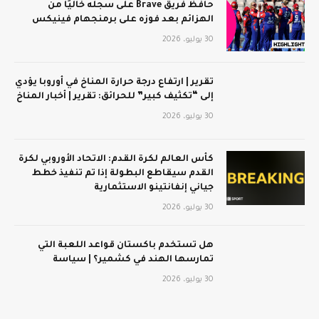
حافظ فريق Brave على سجله خاليًا من
الهزائم بعد فوزه على برمنجهام فينيكس
30 يوليو، 2026
تقرير | ارتفاع درجة حرارة المناخ في أوروبا يؤدي
إلى “تكثيف كبير” للحرائق: تقرير | أخبار المناخ
30 يوليو، 2026
كأس العالم لكرة القدم: الاتحاد الأوروبي لكرة
القدم سيقاطع البطولة إذا تم تنفيذ خطط
جياني إنفانتينو الاستثمارية
30 يوليو، 2026
هل تستخدم باكستان قواعد اللعبة التي
تمارسها الهند في كشمير؟ | سياسة
30 يوليو، 2026