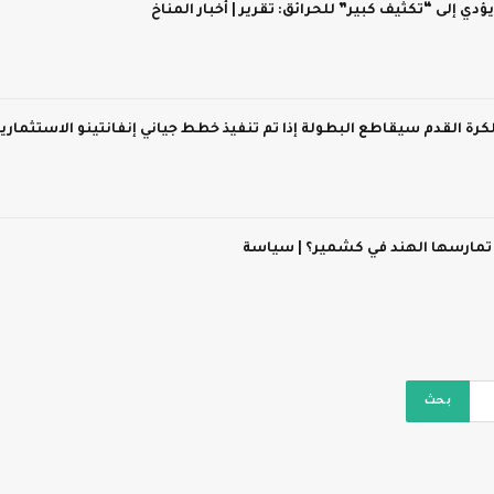
 يؤدي إلى “تكثيف كبير” للحرائق: تقرير | أخبار المناخ
 لكرة القدم سيقاطع البطولة إذا تم تنفيذ خطط جياني إنفانتينو الاستثماري
 تمارسها الهند في كشمير؟ | سياسة