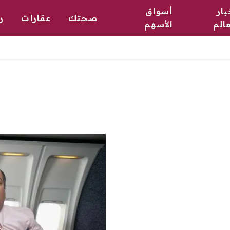
بار
أسواق
صحتك
عقارات
ر
عالم
الأسهم