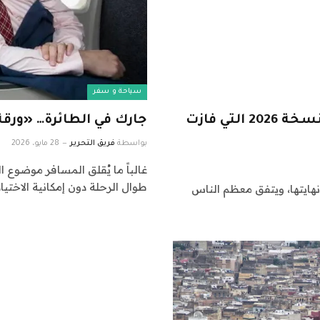
سياحة و سفر
كأس العالم FIFA: خمس نقاط رئيسية من نسخة 2026 التي فازت
جارك في الطائرة… «ورقة
بواسطة
فريق التحرير
28 مايو، 2026
غالباً ما يُقلق المسافر موضوع ا
طوال الرحلة دون إمكانية الاختيا
نهايتها، ويتفق معظم الناس