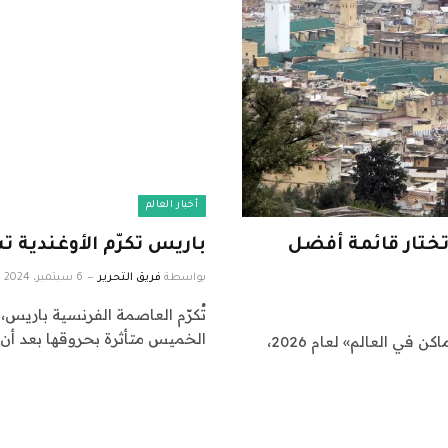
أخبار العالم
تختار قائمة أفضل
باريس تكرّم الأوغندية 
بواسطة
فريق التحرير
6 سبتمبر، 2024
تُكرّم العاصمة الفرنسية باريس، 
الخميس متأثرة بحروقها بعد أن أ
أعلنت مؤسسة «ناشيونال جيوغرافيك» قائمتها «أفضل الأماكن في العالم» لعام 2026،