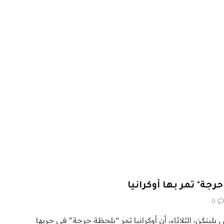
جة" تمر بها أوكرانيا
0
ي بلينكن، الثلاثاء، أن أوكرانيا تمر “بلحظة حرجة” في حربها