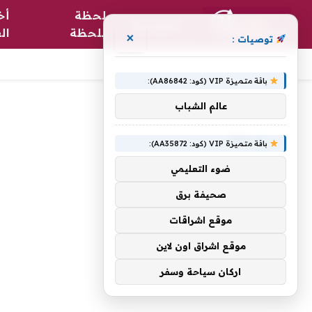
لحظة
أخ
الرئيسية
بلحظة
ال
×
توصيات :
باقة متميزة VIP (كود: AA86842):
الرئيسية
»
بها
عالم الشباب
بها
باقة متميزة VIP (كود: AA35872):
ضوء التعليمي
صحيفة برق
موقع اشراقات
موقع اشراق اون لاين
اركان سياحة وسفر