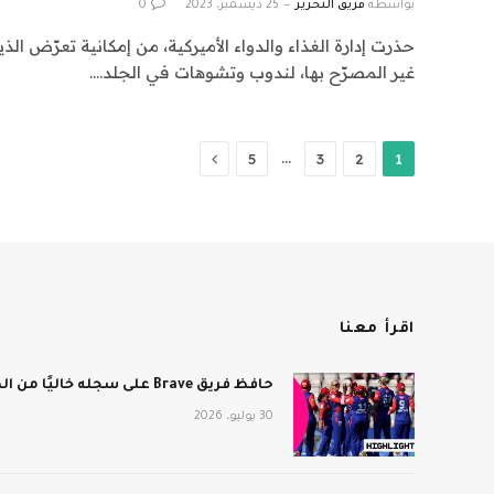
بواسطة
فريق التحرير
25 ديسمبر، 2023
0
حذرت إدارة الغذاء والدواء الأميركية، من إمكانية تعرّض ال
غير المصرّح بها، لندوب وتشوهات في الجلد.…
التالي
…
5
3
2
1
اقرأ معنا
حافظ فريق Brave على سجله خاليًا من الهزائم بعد فوزه على برمنجهام فينيكس
30 يوليو، 2026