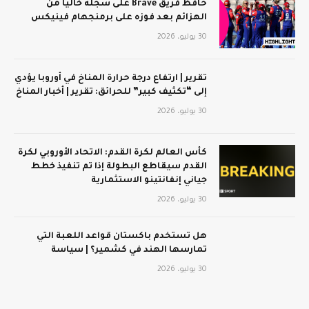
حافظ فريق Brave على سجله خاليًا من
الهزائم بعد فوزه على برمنجهام فينيكس
30 يوليو، 2026
تقرير | ارتفاع درجة حرارة المناخ في أوروبا يؤدي
إلى “تكثيف كبير” للحرائق: تقرير | أخبار المناخ
30 يوليو، 2026
كأس العالم لكرة القدم: الاتحاد الأوروبي لكرة
القدم سيقاطع البطولة إذا تم تنفيذ خطط
جياني إنفانتينو الاستثمارية
30 يوليو، 2026
هل تستخدم باكستان قواعد اللعبة التي
تمارسها الهند في كشمير؟ | سياسة
30 يوليو، 2026