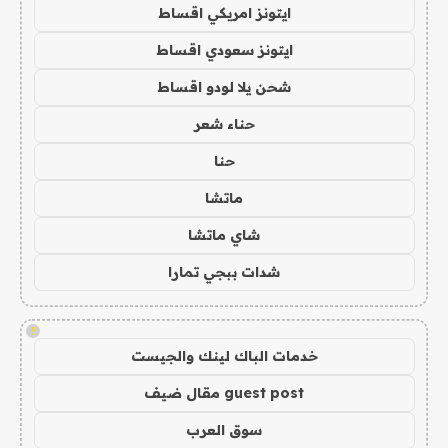
ايتونز امريكي اقساط
ايتونز سعودي اقساط
شحن يلا لودو اقساط
حناء شعر
حنا
ماتشا
شاي ماتشا
شدات ببجي تمارا
!
خدمات الباك لينك والجيست
guest post مقال ضيف
سوق العرب