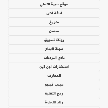
موقع خبرة التقني
أناقة أنثى
متورخ
مدسن
روتانا تسويق
مجلة الابداع
نادي الترددات
استشارات اون لاين
المعارف
هيدب فيديو
رمح التقنية
رذاذ التجارة