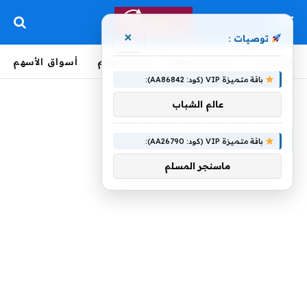
×
توصيات :
الرئيسية
لحظة بلحظة
أخبار العالم
أسواق الأسهم
باقة متميزة VIP (كود: AA86842):
الرئيسية
»
بنتشيتش
عالم الشباب
بنتشيتش
باقة متميزة VIP (كود: AA26790):
ماسنجر المسلم