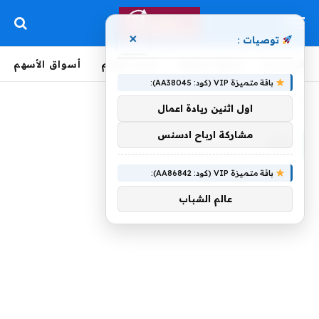
×
توصيات :
الرئيسية
لحظة بلحظة
أخبار العالم
أسواق الأسهم
باقة متميزة VIP (كود: AA38045):
الرئيسية
»
بكاء
اول اثنين ريادة اعمال
مشاركة ارباح ادسنس
بكاء
باقة متميزة VIP (كود: AA86842):
عالم الشباب