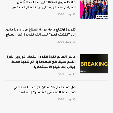
حافظ فريق Brave على سجله خاليًا من
الهزائم بعد فوزه على برمنجهام فينيكس
30 يوليو، 2026
تقرير | ارتفاع درجة حرارة المناخ في أوروبا يؤدي
إلى “تكثيف كبير” للحرائق: تقرير | أخبار المناخ
30 يوليو، 2026
كأس العالم لكرة القدم: الاتحاد الأوروبي لكرة
القدم سيقاطع البطولة إذا تم تنفيذ خطط
جياني إنفانتينو الاستثمارية
30 يوليو، 2026
هل تستخدم باكستان قواعد اللعبة التي
تمارسها الهند في كشمير؟ | سياسة
30 يوليو، 2026