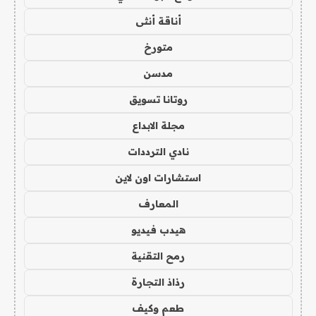
أناقة أنثى
متورخ
مدسن
روتانا تسويق
مجلة الابداع
نادي الترددات
استشارات اون لاين
المعارف
هيدب فيديو
رمح التقنية
رذاذ التجارة
طعم وكيف