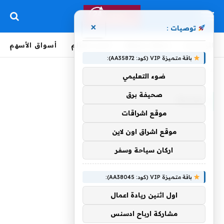
×
توصيات :
الرئيسية
لحظة بلحظة
أخبار العالم
أسواق الأسهم
باقة متميزة VIP (كود: AA35872):
الرئيسية
»
بعيدها
ضوء التعليمي
صحيفة برق
بعيدها
موقع اشراقات
موقع اشراق اون لاين
اركان سياحة وسفر
باقة متميزة VIP (كود: AA38045):
اول اثنين ريادة اعمال
مشاركة ارباح ادسنس