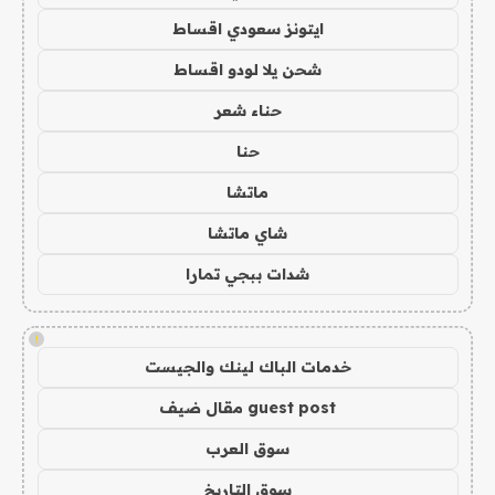
ايتونز سعودي اقساط
شحن يلا لودو اقساط
حناء شعر
حنا
ماتشا
شاي ماتشا
شدات ببجي تمارا
!
خدمات الباك لينك والجيست
guest post مقال ضيف
سوق العرب
سوق التاريخ