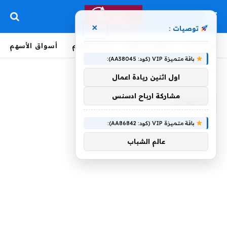
×
توصيات :
الرئيسية
لحظة بلحظة
أخبار العالم
أسواق الأسهم
باقة متميزة VIP (كود: AA38045):
الرئيسية
»
بشومة
اول اثنين ريادة اعمال
مشاركة ارباح ادسنس
بشومة
باقة متميزة VIP (كود: AA86842):
عالم الشباب