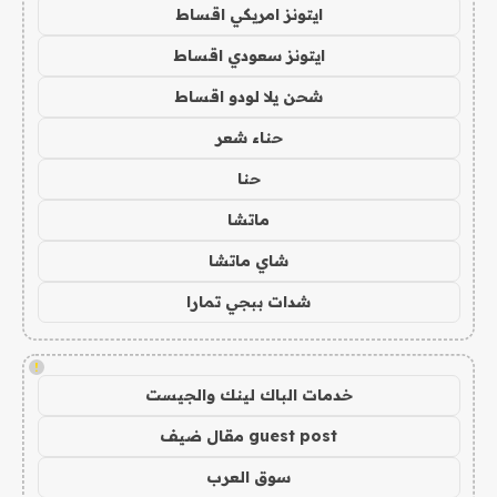
ايتونز امريكي اقساط
ايتونز سعودي اقساط
شحن يلا لودو اقساط
حناء شعر
حنا
ماتشا
شاي ماتشا
شدات ببجي تمارا
!
خدمات الباك لينك والجيست
guest post مقال ضيف
سوق العرب