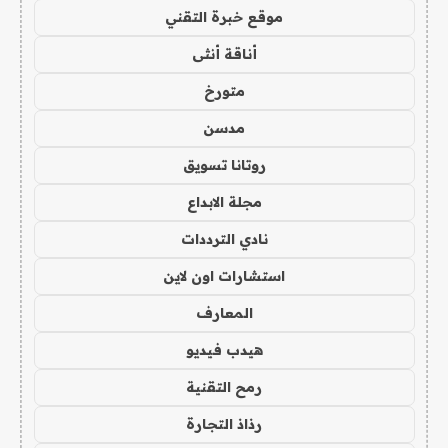
موقع خبرة التقني
أناقة أنثى
متورخ
مدسن
روتانا تسويق
مجلة الابداع
نادي الترددات
استشارات اون لاين
المعارف
هيدب فيديو
رمح التقنية
رذاذ التجارة