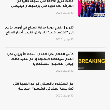
حافظ فريق Brave على سجله خاليًا من
الهزائم بعد فوزه على برمنجهام فينيكس
30 يوليو، 2026
تقرير | ارتفاع درجة حرارة المناخ في أوروبا يؤدي
إلى “تكثيف كبير” للحرائق: تقرير | أخبار المناخ
30 يوليو، 2026
كأس العالم لكرة القدم: الاتحاد الأوروبي لكرة
القدم سيقاطع البطولة إذا تم تنفيذ خطط
جياني إنفانتينو الاستثمارية
30 يوليو، 2026
هل تستخدم باكستان قواعد اللعبة التي
تمارسها الهند في كشمير؟ | سياسة
30 يوليو، 2026