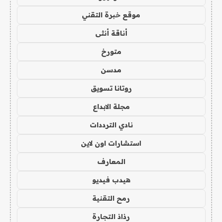
موقع خبرة التقني
أناقة أنثى
متورخ
مدسن
روتانا تسويق
مجلة الابداع
نادي الترددات
استشارات اون لاين
المعارف
هيدب فيديو
رمح التقنية
رذاذ التجارة