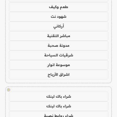
طعم وكيف
شهود نت
أركاني
مباشر التقنية
مدونة صحبة
شرقيات السياحة
موسوعة انوار
اشراق الأرباح
!
شراء باك لينك
شراء باك لينك
شراء روابط نصية