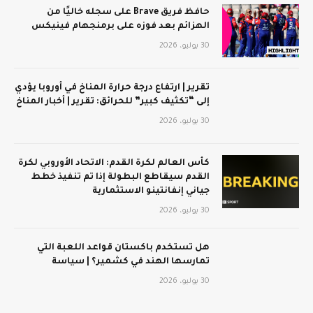
حافظ فريق Brave على سجله خاليًا من
الهزائم بعد فوزه على برمنجهام فينيكس
30 يوليو، 2026
تقرير | ارتفاع درجة حرارة المناخ في أوروبا يؤدي
إلى “تكثيف كبير” للحرائق: تقرير | أخبار المناخ
30 يوليو، 2026
كأس العالم لكرة القدم: الاتحاد الأوروبي لكرة
القدم سيقاطع البطولة إذا تم تنفيذ خطط
جياني إنفانتينو الاستثمارية
30 يوليو، 2026
هل تستخدم باكستان قواعد اللعبة التي
تمارسها الهند في كشمير؟ | سياسة
30 يوليو، 2026