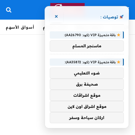
×
توصيات :
الرئيسية
لحظة بلحظة
أخبار العالم
أسواق الأسهم
باقة متميزة VIP (كود: AA26790):
الرئيسية
»
ببريطانيا
ماسنجر المسلم
ببريطانيا
باقة متميزة VIP (كود: AA35872):
ضوء التعليمي
صحيفة برق
موقع اشراقات
موقع اشراق اون لاين
اركان سياحة وسفر