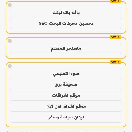
!
باقة باك لينك
تحسين محركات البحث SEO
!
ماسنجر المسلم
!
ضوء التعليمي
صحيفة برق
موقع اشراقات
موقع اشراق اون لاين
اركان سياحة وسفر