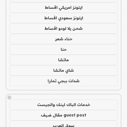
ايتونز امريكي اقساط
ايتونز سعودي اقساط
شحن يلا لودو اقساط
حناء شعر
حنا
ماتشا
شاي ماتشا
شدات ببجي تمارا
!
خدمات الباك لينك والجيست
guest post مقال ضيف
سوق العرب