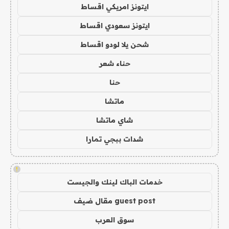
ايتونز امريكي اقساط
ايتونز سعودي اقساط
شحن يلا لودو اقساط
حناء شعر
حنا
ماتشا
شاي ماتشا
شدات ببجي تمارا
!
خدمات الباك لينك والجيست
guest post مقال ضيف
سوق العرب