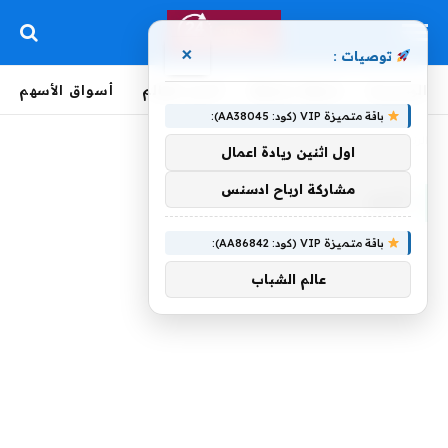
×
توصيات :
الرئيسية
لحظة بلحظة
أخبار العالم
أسواق الأسهم
باقة متميزة VIP (كود: AA38045):
الرئيسية
»
بأبين
اول اثنين ريادة اعمال
مشاركة ارباح ادسنس
بأبين
باقة متميزة VIP (كود: AA86842):
عالم الشباب