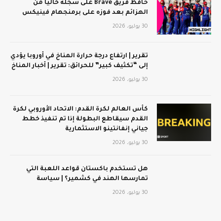
حافظ فريق Brave على سجله خاليًا من
الهزائم بعد فوزه على برمنجهام فينيكس
30 يوليو، 2026
تقرير | ارتفاع درجة حرارة المناخ في أوروبا يؤدي
إلى “تكثيف كبير” للحرائق: تقرير | أخبار المناخ
30 يوليو، 2026
كأس العالم لكرة القدم: الاتحاد الأوروبي لكرة
القدم سيقاطع البطولة إذا تم تنفيذ خطط
جياني إنفانتينو الاستثمارية
30 يوليو، 2026
هل تستخدم باكستان قواعد اللعبة التي
تمارسها الهند في كشمير؟ | سياسة
30 يوليو، 2026