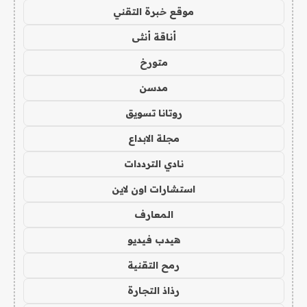
موقع خبرة التقني
أناقة أنثى
متورخ
مدسن
روتانا تسويق
مجلة الابداع
نادي الترددات
استشارات اون لاين
المعارف
هيدب فيديو
رمح التقنية
رذاذ التجارة