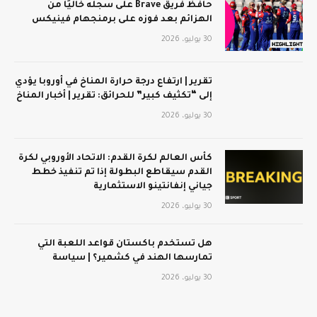
حافظ فريق Brave على سجله خاليًا من
الهزائم بعد فوزه على برمنجهام فينيكس
30 يوليو، 2026
تقرير | ارتفاع درجة حرارة المناخ في أوروبا يؤدي
إلى “تكثيف كبير” للحرائق: تقرير | أخبار المناخ
30 يوليو، 2026
كأس العالم لكرة القدم: الاتحاد الأوروبي لكرة
القدم سيقاطع البطولة إذا تم تنفيذ خطط
جياني إنفانتينو الاستثمارية
30 يوليو، 2026
هل تستخدم باكستان قواعد اللعبة التي
تمارسها الهند في كشمير؟ | سياسة
30 يوليو، 2026