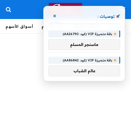
×
توصيات :
الرئيسية
لحظة بلحظة
أخبار العالم
أسواق الأسهم
باقة متميزة VIP (كود: AA26790):
الرئيسية
»
انعكست
ماسنجر المسلم
انعكست
باقة متميزة VIP (كود: AA86842):
عالم الشباب